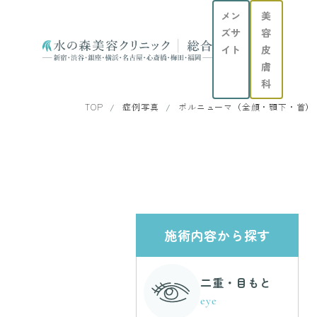
メン
美
ズサ
容
イト
皮
膚
科
TOP
症例写真
ボルニューマ（全顔・顎下・首）
施術内容から探す
二重・目もと
eye