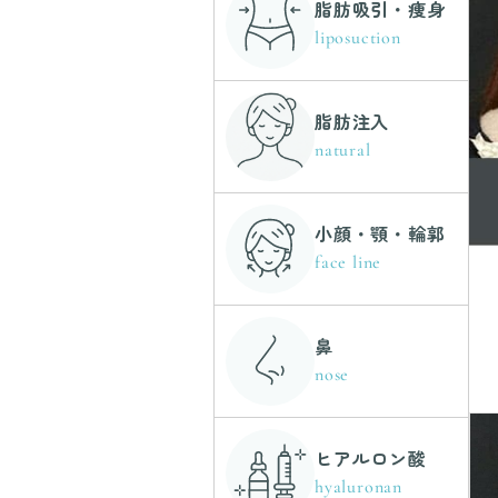
脂肪吸引・痩身
liposuction
脂肪注入
natural
小顔・顎・輪郭
face line
鼻
nose
ヒアルロン酸
hyaluronan