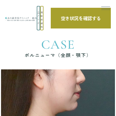
美
メ
容
空き状況を確認する
TOP
症例写真
ボルニューマ（全顔・顎下）
ン
皮
ズ
膚
科
CASE
ボルニューマ（全顔・顎下）