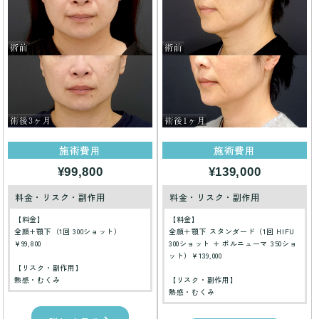
施術費用
施術費用
¥99,800
¥139,000
料金・リスク・副作用
料金・リスク・副作用
【料金】
【料金】
全顔+顎下（1回 300ショット）
全顔＋顎下 スタンダード（1回 HIFU
¥99,800
300ショット + ボルニューマ 350ショ
ット）¥139,000
【リスク・副作用】
熱感・むくみ
【リスク・副作用】
熱感・むくみ