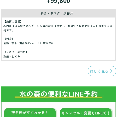
¥99,800
料金・リスク・副作用
【施術の説明】
高周波による熱エネルギーを皮膚の深部に照射し、肌の引き締めやたるみを改善する施
術です。
【料金】
全顔+顎下（1回 300ショット）¥99,800
【リスク・副作用】
熱感・むくみ
詳しく見る