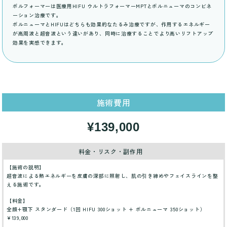
ボルフォーマーは医療用HIFU ウルトラフォーマーMPTとボルニューマのコンビネ
ーション治療です。
ボルニューマとHIFUはどちらも効果的なたるみ治療ですが、作用するエネルギー
が高周波と超音波という違いがあり、同時に治療することでより高いリフトアップ
効果を実感できます。
施術費用
¥139,000
料金・リスク・副作用
【施術の説明】
超音波による熱エネルギーを皮膚の深部に照射し、肌の引き締めやフェイスラインを整
える施術です。
【料金】
全顔+顎下 スタンダード（1回 HIFU 300ショット + ボルニューマ 350ショット）
¥139,000