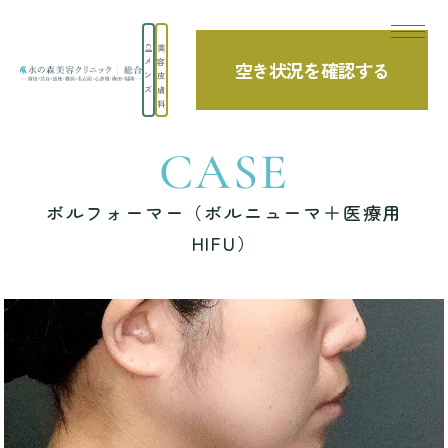
美
メ
容
空き状況を確認する
TOP
症例写真
ボルフォーマー（ボルニューマ＋医療用HIFU）
ン
皮
ズ
膚
科
CASE
ボルフォーマー（ボルニューマ＋医療用
HIFU）