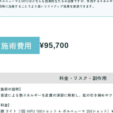
ボルニューマとHIFUはどちらも効果的なたるみ治療ですが、作用するエネル
同時に治療することでより高いリフトアップ効果を実感できます。
施術費用
¥95,700
料金・リスク・副作用
【施術の説明】
超音波による熱エネルギーを皮膚の深部に照射し、肌の引き締めやフ
【料金】
顔 ライト（1回 HIFU 100ショット + ボルニューマ 250ショット）¥9