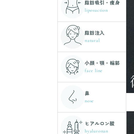
脂肪吸引・痩身
liposuction
脂肪注入
natural
小顔・顎・輪郭
face line
鼻
nose
ヒアルロン酸
hyaluronan