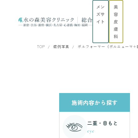
メン
美
ズサ
容
イト
皮
膚
科
TOP
症例写真
ボルフォーマー（ボルニューマ＋医
施術内容から探す
二重・目もと
eye