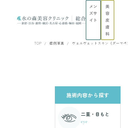
メン
美
ズサ
容
イト
皮
膚
科
TOP
症例写真
ヴェルヴェットスキン（ダーマペン
施術内容から探す
二重・目もと
eye