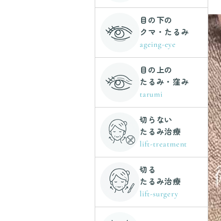
目の下の
クマ・たるみ
ageing-eye
目の上の
たるみ・窪み
tarumi
切らない
たるみ治療
lift-treatment
切る
たるみ治療
lift-surgery