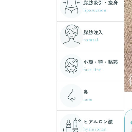
脂肪吸引・痩身
liposuction
脂肪注入
natural
小顔・顎・輪郭
face line
鼻
nose
ヒアルロン酸
hyaluronan