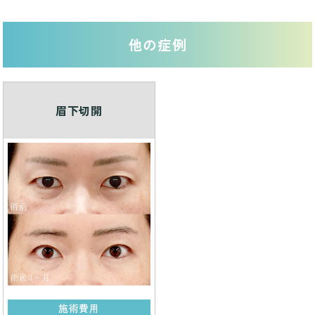
他の症例
眉下切開
施術費用