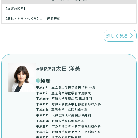
【施術の説明】
【腫れ・赤み・むくみ】...１週間程度
詳しく見る
太田 洋美
横浜院医師
経歴
平成11年
鹿児島大学医学部医学科 卒業
平成11年
鹿児島大学医学部付属病院
平成15年
昭和大学附属病院 形成外科
平成16年
昭和大学横浜市北部病院形成外科
平成16年
薫風会毛山病院形成外科
平成17年
大和会東大和病院形成外科
平成18年
昭和大学病院形成外科
平成19年
雪の聖母会聖マリア病院形成外科
平成20年
昭和大学豊洲クリニック形成外科
平成22年
形成外科専門医取得