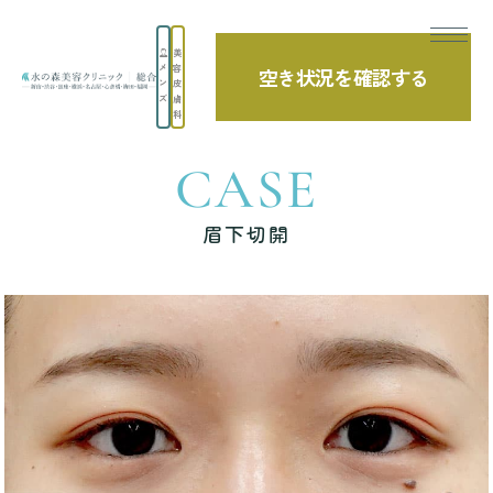
美
メ
容
空き状況を確認する
TOP
症例写真
眉下切開
ン
皮
ズ
膚
科
CASE
眉下切開