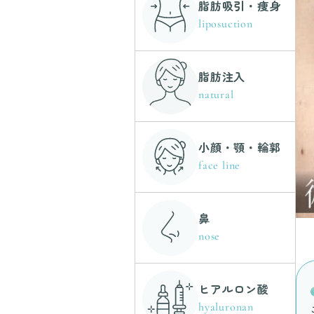
脂肪吸引・痩身
liposuction
脂肪注入
natural
小顔・顎・輪郭
face line
鼻
nose
ヒアルロン酸
hyaluronan