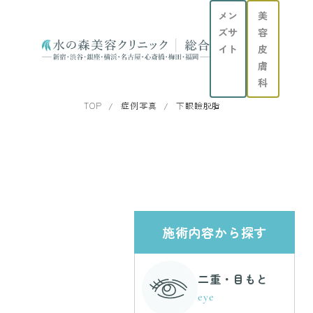
メン
美
ズサ
容
イト
皮
膚
科
TOP
症例写真
下眼瞼脱脂
施術内容から探す
二重・目もと
eye