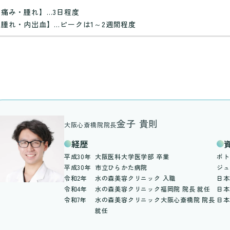
【痛み・腫れ】…3日程度
【腫れ・内出血】…ピークは1～2週間程度
金子 貴則
大阪心斎橋院院長
経歴
平成30年
大阪医科大学医学部 卒業
ボト
平成30年
市立ひらかた病院
ジュ
令和2年
水の森美容クリニック 入職
日本
令和4年
水の森美容クリニック福岡院 院長 就任
日本
令和7年
水の森美容クリニック大阪心斎橋院 院長
日本
就任