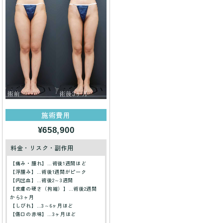
施術費用
¥658,900
料金・リスク・副作用
【痛み・腫れ】…術後1週間ほど
【浮腫み】…術後1週間がピーク
【内出血】…術後2～3週間
【皮膚の硬さ（拘縮）】…術後2週間
から3ヶ月
【しびれ】…3～6ヶ月ほど
【傷口の赤味】…3ヶ月ほど