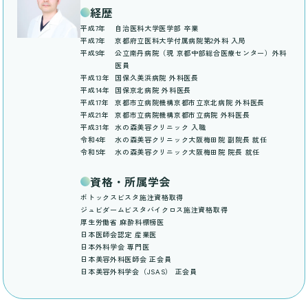
経歴
平成7年
自治医科大学医学部 卒業
平成7年
京都府立医科大学付属病院第2外科 入局
平成9年
公立南丹病院（現 京都中部総合医療センター）外科
医員
平成13年
国保久美浜病院 外科医長
平成14年
国保京北病院 外科医長
平成17年
京都市立病院機構京都市立京北病院 外科医長
平成21年
京都市立病院機構京都市立病院 外科医長
平成31年
水の森美容クリニック 入職
令和4年
水の森美容クリニック大阪梅田院 副院長 就任
令和5年
水の森美容クリニック大阪梅田院 院長 就任
資格・所属学会
ボトックスビスタ施注資格取得
ジュビダームビスタバイクロス施注資格取得
厚生労働省 麻酔科標榜医
日本医師会認定 産業医
日本外科学会 専門医
日本美容外科医師会 正会員
日本美容外科学会（JSAS） 正会員