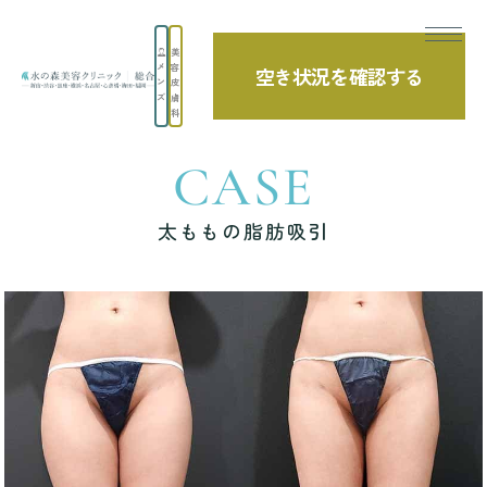
美
メ
容
空き状況を確認する
TOP
症例写真
太ももの脂肪吸引
ン
皮
ズ
膚
科
CASE
太ももの脂肪吸引