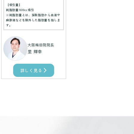
【吸引量】
純脂肪量1610cc吸引
※純脂肪量とは、採取脂肪から血液や
麻酔液などを除外した脂肪量を指しま
す。
大阪梅田院院長
里 輝幸
詳しく見る