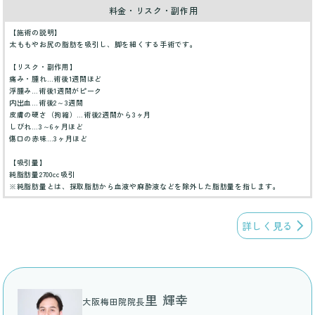
料金・リスク・副作用
【施術の説明】
太ももやお尻の脂肪を吸引し、脚を細くする手術です。
【リスク・副作用】
痛み・腫れ…術後1週間ほど
浮腫み…術後1週間がピーク
内出血…術後2～3週間
皮膚の硬さ（拘縮）…術後2週間から3ヶ月
しびれ…3～6ヶ月ほど
傷口の赤味…3ヶ月ほど
【吸引量】
純脂肪量2700cc吸引
※純脂肪量とは、採取脂肪から血液や麻酔液などを除外した脂肪量を指します。
詳しく見る
里 輝幸
大阪梅田院院長