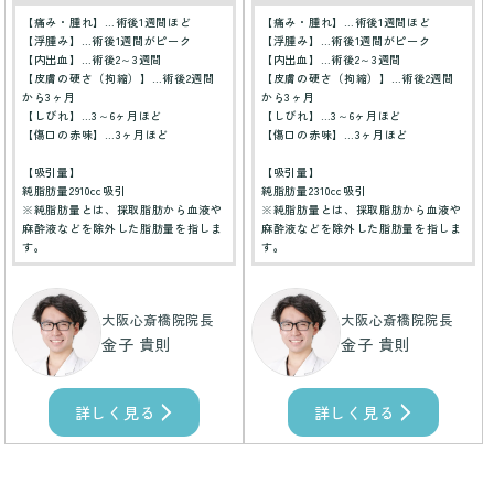
【痛み・腫れ】…術後1週間ほど
【痛み・腫れ】…術後1週間ほど
【浮腫み】…術後1週間がピーク
【浮腫み】…術後1週間がピーク
【内出血】…術後2～3週間
【内出血】…術後2～3週間
【皮膚の硬さ（拘縮）】…術後2週間
【皮膚の硬さ（拘縮）】…術後2週間
から3ヶ月
から3ヶ月
【しびれ】…3～6ヶ月ほど
【しびれ】…3～6ヶ月ほど
【傷口の赤味】…3ヶ月ほど
【傷口の赤味】…3ヶ月ほど
【吸引量】
【吸引量】
純脂肪量2910cc吸引
純脂肪量2310cc吸引
※純脂肪量とは、採取脂肪から血液や
※純脂肪量とは、採取脂肪から血液や
麻酔液などを除外した脂肪量を指しま
麻酔液などを除外した脂肪量を指しま
す。
す。
大阪心斎橋院院長
大阪心斎橋院院長
金子 貴則
金子 貴則
詳しく見る
詳しく見る