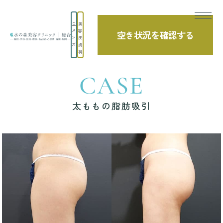
美
メ
容
空き状況を確認する
TOP
症例写真
太ももの脂肪吸引
ン
皮
ズ
膚
科
CASE
太ももの脂肪吸引