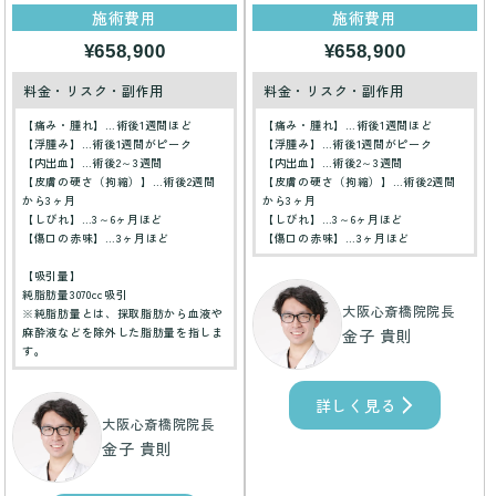
施術費用
施術費用
¥658,900
¥658,900
料金・リスク・副作用
料金・リスク・副作用
【痛み・腫れ】…術後1週間ほど
【痛み・腫れ】…術後1週間ほど
【浮腫み】…術後1週間がピーク
【浮腫み】…術後1週間がピーク
【内出血】…術後2～3週間
【内出血】…術後2～3週間
【皮膚の硬さ（拘縮）】…術後2週間
【皮膚の硬さ（拘縮）】…術後2週間
から3ヶ月
から3ヶ月
【しびれ】…3～6ヶ月ほど
【しびれ】…3～6ヶ月ほど
【傷口の赤味】…3ヶ月ほど
【傷口の赤味】…3ヶ月ほど
【吸引量】
純脂肪量3070cc吸引
大阪心斎橋院院長
※純脂肪量とは、採取脂肪から血液や
麻酔液などを除外した脂肪量を指しま
金子 貴則
す。
詳しく見る
大阪心斎橋院院長
金子 貴則