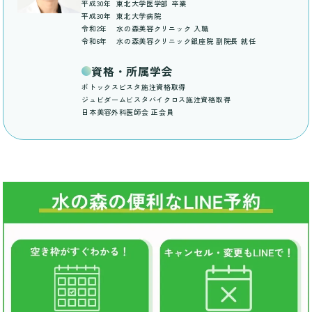
平成30年
東北大学医学部 卒業
平成30年
東北大学病院
令和2年
水の森美容クリニック 入職
令和6年
水の森美容クリニック銀座院 副院長 就任
資格・所属学会
ボトックスビスタ施注資格取得
ジュビダームビスタバイクロス施注資格取得
日本美容外科医師会 正会員