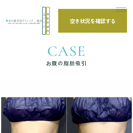
美
メ
容
空き状況を確認する
TOP
症例写真
お腹の脂肪吸引
ン
皮
ズ
膚
科
CASE
お腹の脂肪吸引