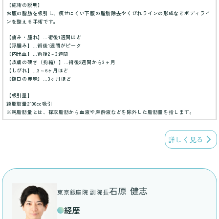
【施術の説明】
お腹の脂肪を吸引し、痩せにくい下腹の脂肪除去やくびれラインの形成などボディライ
ンを整える手術です。
【痛み・腫れ】…術後1週間ほど
【浮腫み】…術後1週間がピーク
【内出血】…術後2～3週間
【皮膚の硬さ（拘縮）】…術後2週間から3ヶ月
【しびれ】…3～6ヶ月ほど
【傷口の赤味】…3ヶ月ほど
【吸引量】
純脂肪量2100cc吸引
※純脂肪量とは、採取脂肪から血液や麻酔液などを除外した脂肪量を指します。
詳しく見る
石原 健志
東京銀座院 副院長
経歴