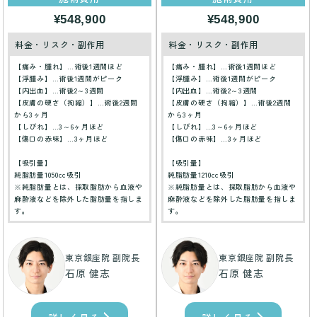
¥548,900
¥548,900
料金・リスク・副作用
料金・リスク・副作用
【痛み・腫れ】…術後1週間ほど
【痛み・腫れ】…術後1週間ほど
【浮腫み】…術後1週間がピーク
【浮腫み】…術後1週間がピーク
【内出血】…術後2～3週間
【内出血】…術後2～3週間
【皮膚の硬さ（拘縮）】…術後2週間
【皮膚の硬さ（拘縮）】…術後2週間
から3ヶ月
から3ヶ月
【しびれ】…3～6ヶ月ほど
【しびれ】…3～6ヶ月ほど
【傷口の赤味】…3ヶ月ほど
【傷口の赤味】…3ヶ月ほど
【吸引量】
【吸引量】
純脂肪量1050cc吸引
純脂肪量1210cc吸引
※純脂肪量とは、採取脂肪から血液や
※純脂肪量とは、採取脂肪から血液や
麻酔液などを除外した脂肪量を指しま
麻酔液などを除外した脂肪量を指しま
す。
す。
東京銀座院 副院長
東京銀座院 副院長
石原 健志
石原 健志