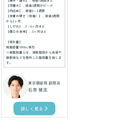
【痛み・腫れ】…術後1週間ほど
【浮腫み】…術後1週間がピーク
【内出血】…術後2～3週間
【皮膚の硬さ（拘縮）】…術後2週間
から3ヶ月
【しびれ】…3～6ヶ月ほど
【傷口の赤味】…3ヶ月ほど
【吸引量】
純脂肪量1010cc吸引
※純脂肪量とは、採取脂肪から血液や
麻酔液などを除外した脂肪量を指しま
す。
東京銀座院 副院長
石原 健志
詳しく見る