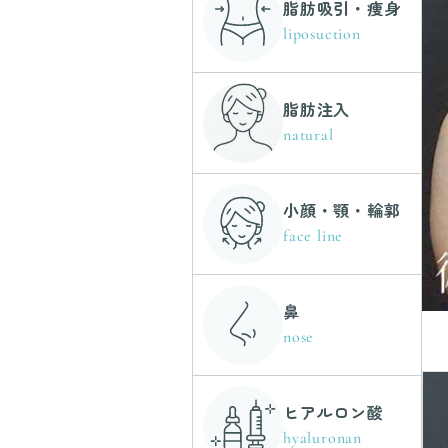
脂肪吸引・痩身
liposuction
脂肪注入
natural
小顔・顎・輪郭
face line
鼻
nose
ヒアルロン酸
hyaluronan