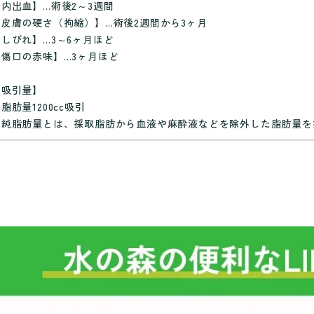
【内出血】…術後2～3週間
【皮膚の硬さ（拘縮）】…術後2週間から3ヶ月
【しびれ】…3～6ヶ月ほど
【傷口の赤味】…3ヶ月ほど
【吸引量】
脂肪量1200cc吸引
※純脂肪量とは、採取脂肪から血液や麻酔液などを除外した脂肪量を