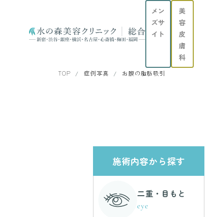
メン
美
ズサ
容
イト
皮
膚
科
TOP
症例写真
お腹の脂肪吸引
施術内容から探す
二重・目もと
eye