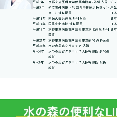
平成7年
京都府立医科大学付属病院第2外科 入局
ジュ
平成9年
公立南丹病院（現 京都中部総合医療セン
厚生
ター）外科医員
日本
平成13年
国保久美浜病院 外科医長
日本
平成14年
国保京北病院 外科医長
日本
平成17年
京都市立病院機構京都市立京北病院 外科
日本
医長
平成21年
京都市立病院機構京都市立病院 外科医長
平成31年
水の森美容クリニック 入職
令和4年
水の森美容クリニック大阪梅田院 副院長
就任
令和5年
水の森美容クリニック大阪梅田院 院長
就任