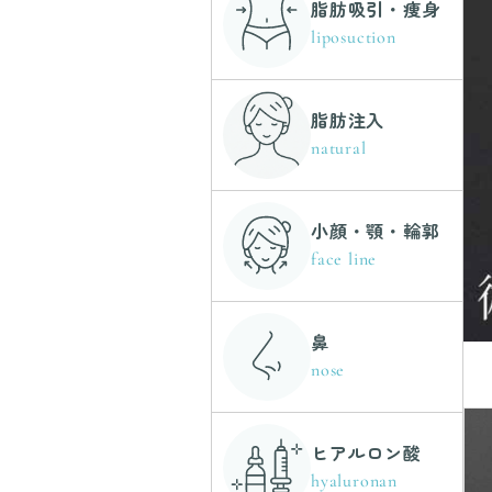
脂肪吸引・痩身
liposuction
脂肪注入
natural
小顔・顎・輪郭
face line
鼻
nose
ヒアルロン酸
hyaluronan