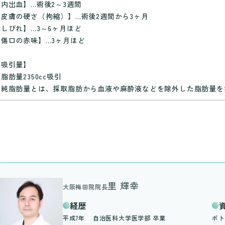
【内出血】…術後2～3週間
【皮膚の硬さ（拘縮）】…術後2週間から3ヶ月
【しびれ】…3～6ヶ月ほど
【傷口の赤味】…3ヶ月ほど
【吸引量】
脂肪量2350cc吸引
※純脂肪量とは、採取脂肪から血液や麻酔液などを除外した脂肪量を
里 輝幸
大阪梅田院院長
経歴
平成7年
自治医科大学医学部 卒業
ボト