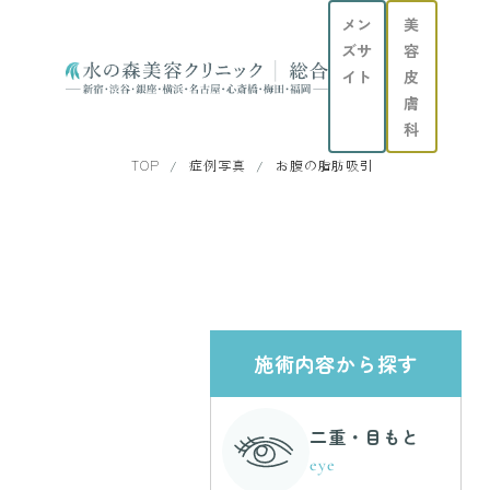
メン
美
ズサ
容
イト
皮
膚
科
TOP
症例写真
お腹の脂肪吸引
施術内容から探す
二重・目もと
eye