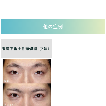
他の症例
眼瞼下垂＋目頭切開（Z法）