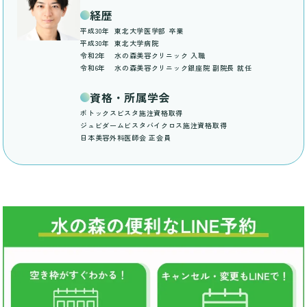
経歴
平成30年
東北大学医学部 卒業
平成30年
東北大学病院
令和2年
水の森美容クリニック 入職
令和6年
水の森美容クリニック銀座院 副院長 就任
資格・所属学会
ボトックスビスタ施注資格取得
ジュビダームビスタバイクロス施注資格取得
日本美容外科医師会 正会員