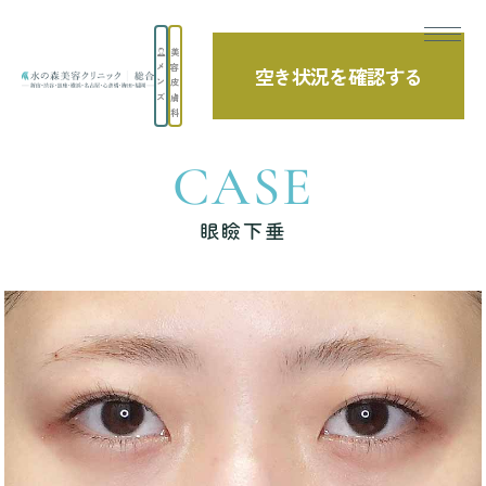
美
メ
容
空き状況を確認する
TOP
症例写真
眼瞼下垂
ン
皮
ズ
膚
科
CASE
眼瞼下垂