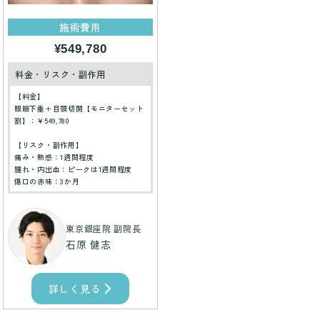
施術費用
¥549,780
料金・リスク・副作用
【料金】
眼瞼下垂＋目頭切開【モニターセット
割】：¥549,780
【リスク・副作用】
痛み・熱感：1週間程度
腫れ・内出血：ピークは1週間程度
傷口の赤味：3か月
東京銀座院 副院長
石原 健志
詳しく見る