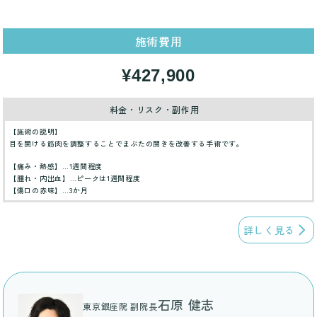
施術費用
¥427,900
料金・リスク・副作用
【施術の説明】
目を開ける筋肉を調整することでまぶたの開きを改善する手術です。
【痛み・熱感】…1週間程度
【腫れ・内出血】…ピークは1週間程度
【傷口の赤味】…3か月
詳しく見る
石原 健志
東京銀座院 副院長