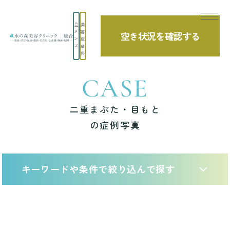
美
メ
容
空き状況を確認する
TOP
症例写真
二重まぶた・目もと の症例写真
ン
皮
ズ
膚
科
CASE
二重まぶた・目もと
の症例写真
キーワードや条件で絞り込んで探す