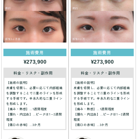
施術費用
施術費用
¥273,900
¥273,900
料金・リスク・副作用
料金・リスク・副作用
【施術の説明】
【施術の説明】
皮膚を切開し、必要に応じて内部組織
皮膚を切開し、必要に応じて内部組織
を調整することで二重のラインを形成
を調整することで二重のラインを形成
する手術です。半永久的な二重ライン
する手術です。半永久的な二重ライン
を形成します。
を形成します。
【痛み・熱感】…1週間程度
【痛み・熱感】…1週間程度
【腫れ・内出血】…ピークは1～2週間
【腫れ・内出血】…ピークは1～2週間
程度
程度
【傷口の赤味】…3か月
【傷口の赤味】…3か月