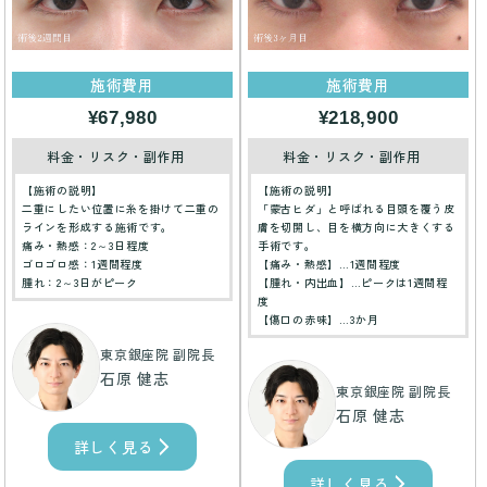
施術費用
施術費用
¥67,980
¥218,900
料金・リスク・副作用
料金・リスク・副作用
【施術の説明】
【施術の説明】
二重にしたい位置に糸を掛けて二重の
「蒙古ヒダ」と呼ばれる目頭を覆う皮
ラインを形成する施術です。
膚を切開し、目を横方向に大きくする
痛み・熱感：2～3日程度
手術です。
ゴロゴロ感：1週間程度
【痛み・熱感】…1週間程度
腫れ：2～3日がピーク
【腫れ・内出血】…ピークは1週間程
度
【傷口の赤味】…3か月
東京銀座院 副院長
石原 健志
東京銀座院 副院長
石原 健志
詳しく見る
詳しく見る