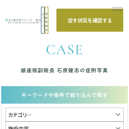
美
メ
容
空き状況を確認する
TOP
銀座院副院長 石原健志の症例写真
ン
皮
ズ
膚
科
CASE
銀座院副院長 石原健志の症例写真
キーワードや条件で絞り込んで探す