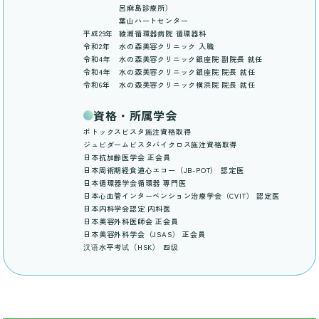
呂麻島診療所）
葉山ハートセンター
平成29年
綾瀬循環器病院 循環器科
令和2年
水の森美容クリニック 入職
令和4年
水の森美容クリニック銀座院 副院長 就任
令和4年
水の森美容クリニック銀座院 院長 就任
令和6年
水の森美容クリニック横浜院 院長 就任
資格・所属学会
ボトックスビスタ施注資格取得
ジュビダームビスタバイクロス施注資格取得
日本抗加齢医学会 正会員
日本周術期経食道心エコー（JB-POT） 認定医
日本循環器学会循環器 専門医
日本心血管インターベンション治療学会（CVIT） 認定医
日本内科学会認定 内科医
日本美容外科医師会 正会員
日本美容外科学会（JSAS） 正会員
汉语水平考试（HSK） 四级