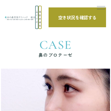
美
メ
容
空き状況を確認する
ン
皮
TOP
症例写真
鼻のプロテーゼ
ズ
膚
科
CASE
鼻のプロテーゼ