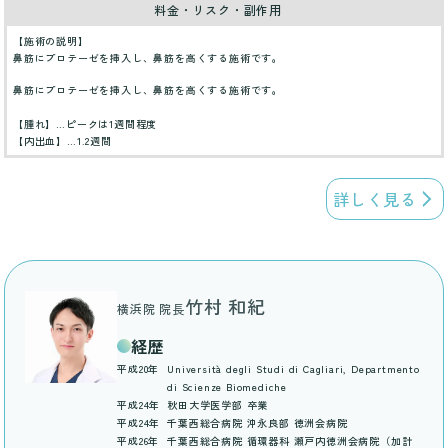
料金・リスク・副作用
【施術の説明】
鼻筋にプロテーゼを挿入し、鼻筋を高くする施術です。
鼻筋にプロテーゼを挿入し、鼻筋を高くする施術です。
【腫れ】…ピークは1週間程度
【内出血】…1.2週間
詳しく見る
竹村 和紀
横浜院 院長
経歴
平成20年
Università degli Studi di Cagliari, Departmento
di Scienze Biomediche
平成24年
秋田大学医学部 卒業
平成24年
千葉西総合病院 沖永良部 徳洲会病院
平成26年
千葉西総合病院 循環器科 瀬戸内徳洲会病院（加計