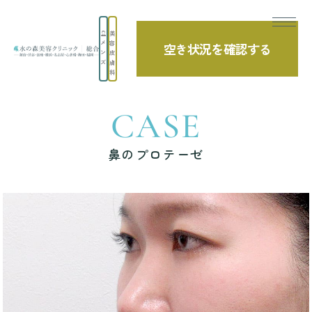
美
メ
容
空き状況を確認する
ン
皮
TOP
症例写真
鼻のプロテーゼ
ズ
膚
科
CASE
鼻のプロテーゼ