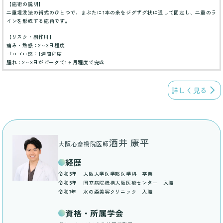
【施術の説明】
二重埋没法の術式のひとつで、まぶたに1本の糸をジグザグ状に通して固定し、二重のラ
インを形成する施術です。
【リスク・副作用】
痛み・熱感：2～3日程度
ゴロゴロ感：1週間程度
腫れ：2～3日がピークで1ヶ月程度で完成
詳しく見る
酒井 康平
大阪心斎橋院医師
経歴
令和5年
大阪大学医学部医学科 卒業
令和5年
国立病院機構大阪医療センター 入職
令和7年
水の森美容クリニック 入職
資格・所属学会