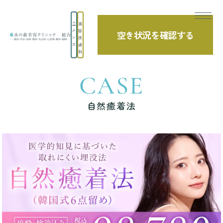
美
メ
容
空き状況を確認する
TOP
症例写真
自然癒着法
ン
皮
ズ
膚
科
CASE
自然癒着法