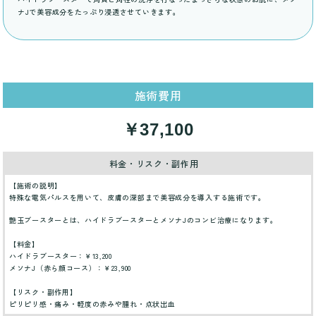
ナJで美容成分をたっぷり浸透させていきます。
施術費用
￥37,100
料金・リスク・副作用
【施術の説明】
特殊な電気パルスを用いて、皮膚の深部まで美容成分を導入する施術です。
艶玉ブースターとは、ハイドラブースターとメソナJのコンビ治療になります。
【料金】
ハイドラブースター：￥13,200
メソナJ（赤ら顔コース）：￥23,900
【リスク・副作用】
ピリピリ感・痛み・軽度の赤みや腫れ・点状出血