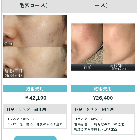
毛穴コース）
ース）
施術費用
施術費用
￥42,100
¥26,400
料金・リスク・副作用
料金・リスク・副作用
【リスク・副作用】
【リスク・副作用】
ピリピリ感・痛み・軽度の赤みや腫れ
色素沈着・一時的なニキビの悪化
軽度の赤みや腫れ・点状出血