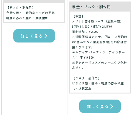
料金・リスク・副作用
【リスク・副作用】
色素沈着・一時的なニキビの悪化
【料金】
軽度の赤みや腫れ・点状出血
メソナJ 赤ら顔コース（全顔＋首）：
3回￥64,530（1回/￥21,510）
薬剤追加：￥2,200
詳しく見る
※掲載価格はメソナJ3回コース契約時
の1回あたりと薬剤追加1回分の合計金
額となります。
エムディア パーフェクトアイクリー
ム：1本￥9,350
※ドクターズコスメのホームケア化粧
品です。
【リスク・副作用】
ピリピリ感・痛み・軽度の赤みや腫
れ・点状出血
詳しく見る