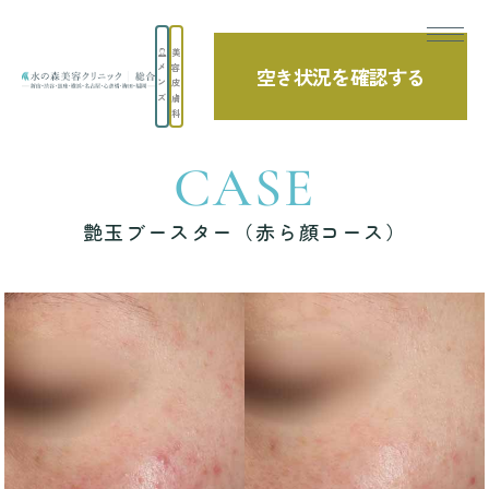
美
メ
容
空き状況を確認する
TOP
症例写真
艶玉ブースター（赤ら顔コース）
ン
皮
ズ
膚
科
CASE
艶玉ブースター（赤ら顔コース）