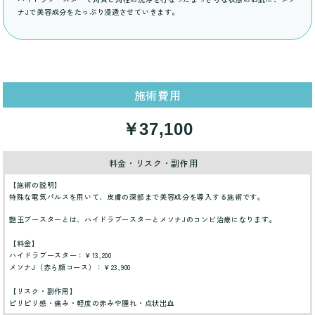
ナJで美容成分をたっぷり浸透させていきます。
施術費用
￥37,100
料金・リスク・副作用
【施術の説明】
特殊な電気パルスを用いて、皮膚の深部まで美容成分を導入する施術です。
艶玉ブースターとは、ハイドラブースターとメソナJのコンビ治療になります。
【料金】
ハイドラブースター：￥13,200
メソナJ（赤ら顔コース）：￥23,900
【リスク・副作用】
ピリピリ感・痛み・軽度の赤みや腫れ・点状出血