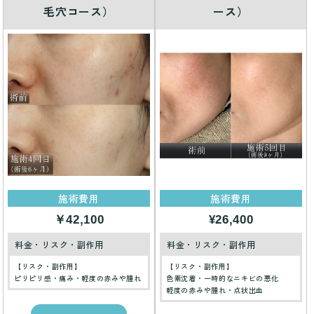
毛穴コース）
ース）
施術費用
施術費用
￥42,100
¥26,400
料金・リスク・副作用
料金・リスク・副作用
【リスク・副作用】
【リスク・副作用】
ピリピリ感・痛み・軽度の赤みや腫れ
色素沈着・一時的なニキビの悪化
軽度の赤みや腫れ・点状出血