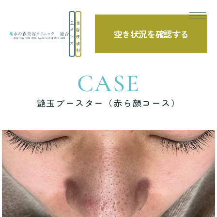
美
メ
容
空き状況を確認する
TOP
症例写真
艶玉ブースター（赤ら顔コース）
ン
皮
ズ
膚
科
CASE
艶玉ブースター（赤ら顔コース）