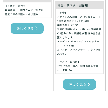
料金・リスク・副作用
【リスク・副作用】
色素沈着・一時的なニキビの悪化
【料金】
軽度の赤みや腫れ・点状出血
メソナJ 赤ら顔コース（全顔＋首）：
3回￥64,530（1回/￥21,510）
薬剤追加：￥2,200
詳しく見る
※掲載価格はメソナJ3回コース契約時
の1回あたりと薬剤追加1回分の合計金
額となります。
エムディア パーフェクトアイクリー
ム：1本￥9,350
※ドクターズコスメのホームケア化粧
品です。
【リスク・副作用】
ピリピリ感・痛み・軽度の赤みや腫
れ・点状出血
詳しく見る