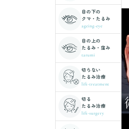
目の下の
クマ・たるみ
ageing-eye
目の上の
たるみ・窪み
tarumi
切らない
たるみ治療
lift-treatment
切る
たるみ治療
lift-surgery