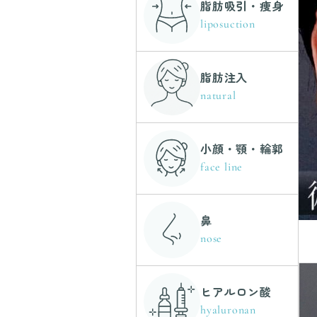
脂肪吸引・痩身
liposuction
脂肪注入
natural
小顔・顎・輪郭
face line
鼻
nose
ヒアルロン酸
hyaluronan