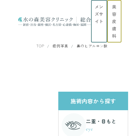
メン
美
ズサ
容
イト
皮
膚
科
TOP
症例写真
鼻のヒアルロン酸
施術内容から探す
二重・目もと
eye