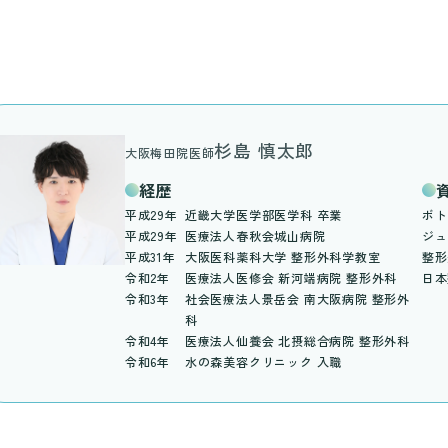
杉島 慎太郎
大阪梅田院医師
経歴
平成29年
近畿大学医学部医学科 卒業
ボト
平成29年
医療法人春秋会城山病院
ジュ
平成31年
大阪医科薬科大学 整形外科学教室
整形
令和2年
医療法人医修会 新河端病院 整形外科
日本
令和3年
社会医療法人景岳会 南大阪病院 整形外
科
令和4年
医療法人仙養会 北摂総合病院 整形外科
令和6年
水の森美容クリニック 入職