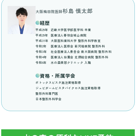
杉島 慎太郎
大阪梅田院医師
経歴
平成29年
近畿大学医学部医学科 卒業
平成29年
医療法人春秋会城山病院
平成31年
大阪医科薬科大学 整形外科学教室
令和2年
医療法人医修会 新河端病院 整形外科
令和3年
社会医療法人景岳会 南大阪病院 整形外科
令和4年
医療法人仙養会 北摂総合病院 整形外科
令和6年
水の森美容クリニック 入職
資格・所属学会
ボトックスビスタ施注資格取得
ジュビダームビスタバイクロス施注資格取得
整形外科専門医
日本整形外科学会