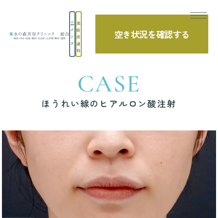
美
メ
容
空き状況を確認する
TOP
症例写真
ほうれい線のヒアルロン酸注射
ン
皮
ズ
膚
科
CASE
ほうれい線のヒアルロン酸注射