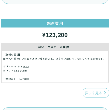
施術費用
¥123,200
料金・リスク・副作用
【施術の説明】
ほうれい線のシワにヒアルロン酸を注入し、ほうれい線を目立ちにくくする施術です。
ボリューマ1本￥61,600
ボリフト1本￥61,600
【内出血】…1～2週間
詳しく見る