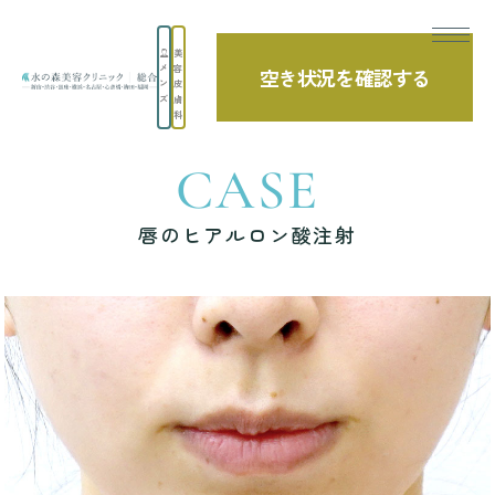
美
メ
容
空き状況を確認する
TOP
症例写真
唇のヒアルロン酸注射
ン
皮
ズ
膚
科
CASE
唇のヒアルロン酸注射