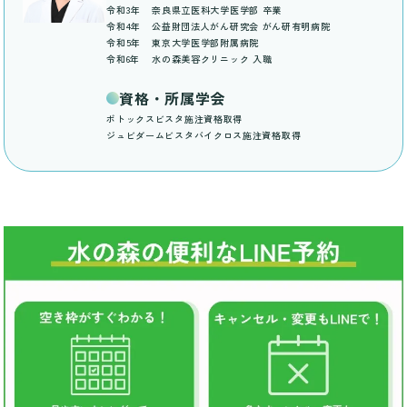
令和3年
奈良県立医科大学医学部 卒業
令和4年
公益財団法人がん研究会 がん研有明病院
令和5年
東京大学医学部附属病院
令和6年
水の森美容クリニック 入職
資格・所属学会
ボトックスビスタ施注資格取得
ジュビダームビスタバイクロス施注資格取得