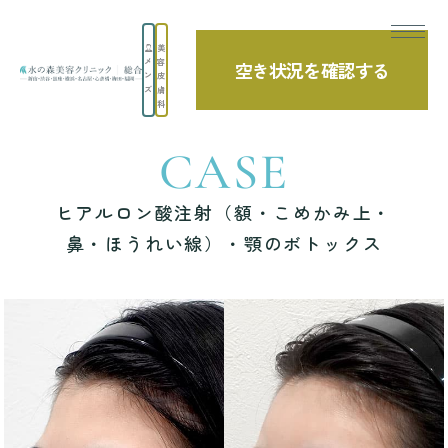
美
メ
容
空き状況を確認する
TOP
症例写真
ヒアルロン酸注射（額・こめかみ上・鼻・ほうれい線）
ン
皮
ズ
膚
科
CASE
ヒアルロン酸注射（額・こめかみ上・
鼻・ほうれい線）・顎のボトックス