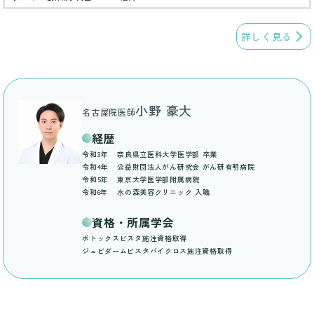
詳しく見る
小野 豪大
名古屋院医師
経歴
令和3年
奈良県立医科大学医学部 卒業
令和4年
公益財団法人がん研究会 がん研有明病院
令和5年
東京大学医学部附属病院
令和6年
水の森美容クリニック 入職
資格・所属学会
ボトックスビスタ施注資格取得
ジュビダームビスタバイクロス施注資格取得