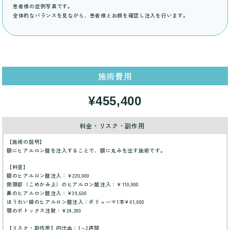
患者様の症例写真です。
全体的なバランスを見ながら、患者様とお顔を確認し注入を行います。
施術費用
¥455,400
料金・リスク・副作用
【施術の説明】
額にヒアルロン酸を注入することで、額に丸みを出す施術です。
【料金】
額のヒアルロン酸注入：￥220,000
側頭部（こめかみ上）のヒアルロン酸注入：￥110,000
鼻のヒアルロン酸注入：¥39,600
ほうれい線のヒアルロン酸注入：ボリューマ1本￥61,600
顎のボトックス注射：¥24,200
【リスク・副作用】内出血：1～2週間