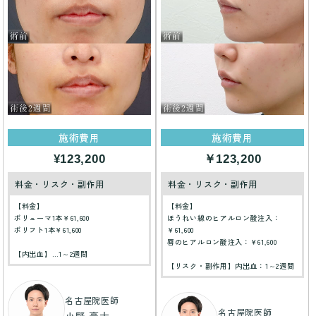
施術費用
施術費用
¥123,200
￥123,200
料金・リスク・副作用
料金・リスク・副作用
【料金】
【料金】
ボリューマ1本￥61,600
ほうれい線のヒアルロン酸注入：
ボリフト1本￥61,600
￥61,600
唇のヒアルロン酸注入：￥61,600
【内出血】…1～2週間
【リスク・副作用】内出血：1～2週間
名古屋院医師
名古屋院医師