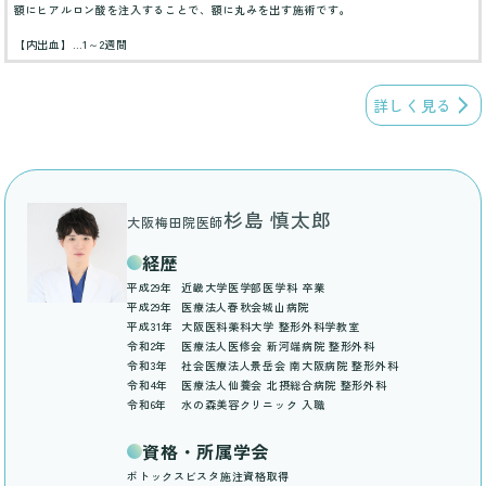
額にヒアルロン酸を注入することで、額に丸みを出す施術です。
【内出血】…1～2週間
詳しく見る
杉島 慎太郎
大阪梅田院医師
経歴
平成29年
近畿大学医学部医学科 卒業
平成29年
医療法人春秋会城山病院
平成31年
大阪医科薬科大学 整形外科学教室
令和2年
医療法人医修会 新河端病院 整形外科
令和3年
社会医療法人景岳会 南大阪病院 整形外科
令和4年
医療法人仙養会 北摂総合病院 整形外科
令和6年
水の森美容クリニック 入職
資格・所属学会
ボトックスビスタ施注資格取得