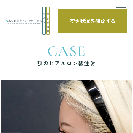
美
メ
容
空き状況を確認する
TOP
症例写真
額のヒアルロン酸注射
ン
皮
ズ
膚
科
CASE
額のヒアルロン酸注射