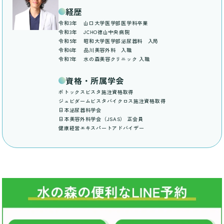
経歴
令和3年
山口大学医学部医学科卒業
令和3年
JCHO徳山中央病院
令和5年
昭和大学医学部泌尿器科 入局
令和6年
品川美容外科 入職
令和7年
水の森美容クリニック 入職
資格・所属学会
ボトックスビスタ施注資格取得
ジュビダームビスタバイクロス施注資格取得
日本泌尿器科学会
日本美容外科学会（JSAS） 正会員
健康経営エキスパートアドバイザー