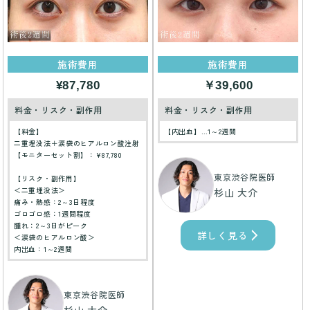
施術費用
施術費用
¥87,780
￥39,600
料金・リスク・副作用
料金・リスク・副作用
【料金】
【内出血】…1～2週間
二重埋没法＋涙袋のヒアルロン酸注射
【モニターセット割】：¥87,780
東京渋谷院医師
【リスク・副作用】
＜二重埋没法＞
杉山 大介
痛み・熱感：2～3日程度
ゴロゴロ感：1週間程度
腫れ：2～3日がピーク
詳しく見る
＜涙袋のヒアルロン酸＞
内出血：1～2週間
東京渋谷院医師
杉山 大介