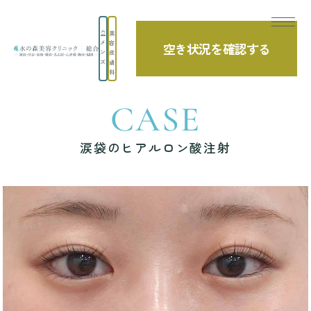
美
メ
容
空き状況を確認する
TOP
症例写真
涙袋のヒアルロン酸注射
ン
皮
ズ
膚
科
CASE
涙袋のヒアルロン酸注射