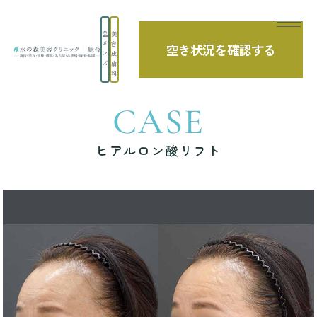
美
メ
容
空き状況を確認する
TOP
症例写真
ヒアルロン酸リフト
ン
皮
ズ
膚
科
CASE
ヒアルロン酸リフト