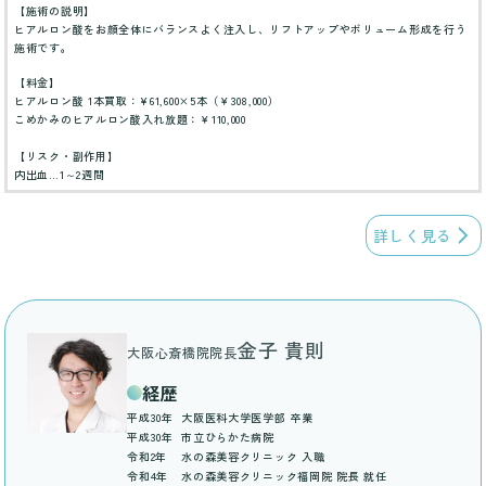
【施術の説明】
ヒアルロン酸をお顔全体にバランスよく注入し、リフトアップやボリューム形成を行う
施術です。
【料金】
ヒアルロン酸 1本買取：¥61,600×5本（￥308,000）
こめかみのヒアルロン酸入れ放題：￥110,000
【リスク・副作用】
内出血…1～2週間
詳しく見る
金子 貴則
大阪心斎橋院院長
経歴
平成30年
大阪医科大学医学部 卒業
平成30年
市立ひらかた病院
令和2年
水の森美容クリニック 入職
令和4年
水の森美容クリニック福岡院 院長 就任