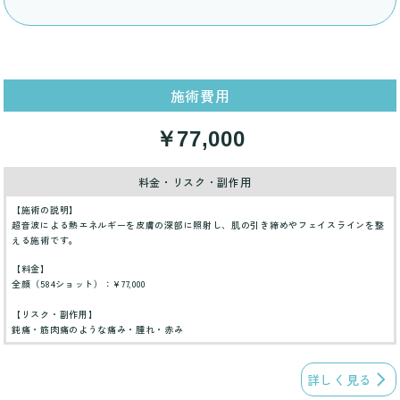
施術費用
￥77,000
料金・リスク・副作用
【施術の説明】
超音波による熱エネルギーを皮膚の深部に照射し、肌の引き締めやフェイスラインを整
える施術です。
【料金】
全顔（584ショット）：¥77,000
【リスク・副作用】
鈍痛・筋肉痛のような痛み・腫れ・赤み
詳しく見る