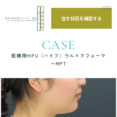
美
メ
容
空き状況を確認する
TOP
症例写真
医療用HIFU（ハイフ）ウルトラフォーマーMPT
ン
皮
ズ
膚
科
CASE
医療用HIFU（ハイフ）ウルトラフォーマ
ーMPT