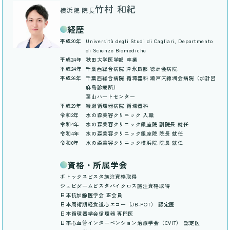
竹村 和紀
横浜院 院長
経歴
平成20年
Università degli Studi di Cagliari, Departmento
di Scienze Biomediche
平成24年
秋田大学医学部 卒業
平成24年
千葉西総合病院 沖永良部 徳洲会病院
平成26年
千葉西総合病院 循環器科 瀬戸内徳洲会病院（加計呂
麻島診療所）
葉山ハートセンター
平成29年
綾瀬循環器病院 循環器科
令和2年
水の森美容クリニック 入職
令和4年
水の森美容クリニック銀座院 副院長 就任
令和4年
水の森美容クリニック銀座院 院長 就任
令和6年
水の森美容クリニック横浜院 院長 就任
資格・所属学会
ボトックスビスタ施注資格取得
ジュビダームビスタバイクロス施注資格取得
日本抗加齢医学会 正会員
日本周術期経食道心エコー（JB-POT） 認定医
日本循環器学会循環器 専門医
日本心血管インターベンション治療学会（CVIT） 認定医