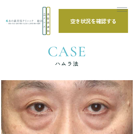
美
メ
容
空き状況を確認する
TOP
症例写真
ハムラ法
ン
皮
ズ
膚
科
CASE
ハムラ法