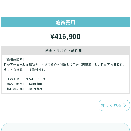
施術費用
¥416,900
料金・リスク・副作用
【施術の説明】
目の下の突出した脂肪を、くぼみ部分へ移動して固定（再配置）し、目の下の凸凹をフ
ラットな状態にする施術です。
【目の下の圧迫固定】…3日間
【痛み・熱感】…1週間程度
【傷口の赤味】…3か月程度
詳しく見る