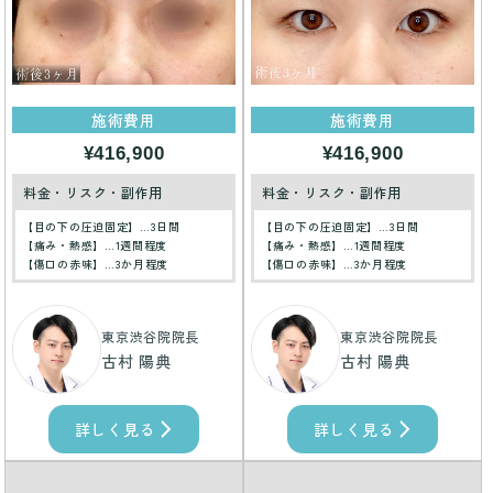
施術費用
施術費用
¥416,900
¥416,900
料金・リスク・副作用
料金・リスク・副作用
【目の下の圧迫固定】…3日間
【目の下の圧迫固定】…3日間
【痛み・熱感】…1週間程度
【痛み・熱感】…1週間程度
【傷口の赤味】…3か月程度
【傷口の赤味】…3か月程度
東京渋谷院院長
東京渋谷院院長
古村 陽典
古村 陽典
詳しく見る
詳しく見る