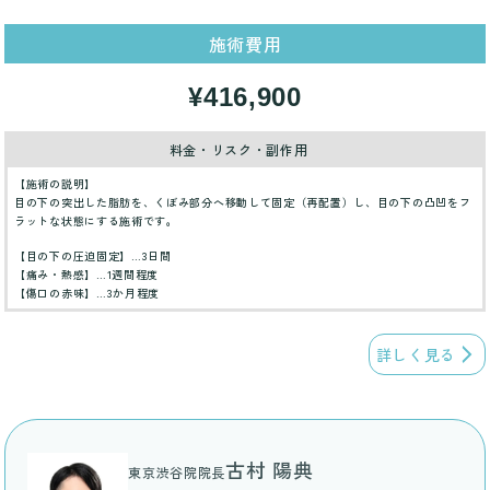
施術費用
¥416,900
料金・リスク・副作用
【施術の説明】
目の下の突出した脂肪を、くぼみ部分へ移動して固定（再配置）し、目の下の凸凹をフ
ラットな状態にする施術です。
【目の下の圧迫固定】…3日間
【痛み・熱感】…1週間程度
【傷口の赤味】…3か月程度
詳しく見る
古村 陽典
東京渋谷院院長