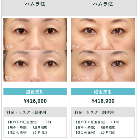
ハムラ法
ハムラ法
施術費用
施術費用
¥416,900
¥416,900
料金・リスク・副作用
料金・リスク・副作用
【目の下の圧迫固定】…3日間
【目の下の圧迫固定】…3日間
【痛み・熱感】…1週間程度
【痛み・熱感】…1週間程度
【傷口の赤味】…3か月程度
【傷口の赤味】…3か月程度