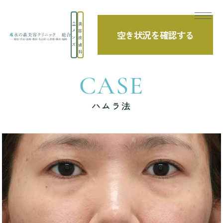
美
メ
容
空き状況を確認する
TOP
症例写真
ハムラ法
ン
皮
ズ
膚
科
CASE
ハムラ法