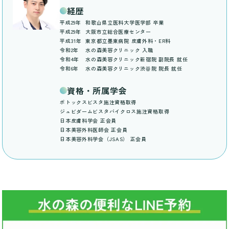
経歴
平成29年
和歌山県立医科大学医学部 卒業
平成29年
大阪市立総合医療センター
平成31年
東京都立墨東病院 皮膚外科・ER科
令和2年
水の森美容クリニック 入職
令和4年
水の森美容クリニック新宿院 副院長 就任
令和6年
水の森美容クリニック渋谷院 院長 就任
資格・所属学会
ボトックスビスタ施注資格取得
ジュビダームビスタバイクロス施注資格取得
日本皮膚科学会 正会員
日本美容外科医師会 正会員
日本美容外科学会（JSAS） 正会員