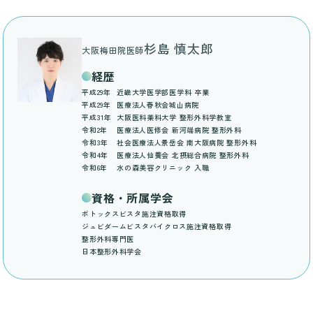
杉島 慎太郎
大阪梅田院医師
経歴
平成29年
近畿大学医学部医学科 卒業
平成29年
医療法人春秋会城山病院
平成31年
大阪医科薬科大学 整形外科学教室
令和2年
医療法人医修会 新河端病院 整形外科
令和3年
社会医療法人景岳会 南大阪病院 整形外科
令和4年
医療法人仙養会 北摂総合病院 整形外科
令和6年
水の森美容クリニック 入職
資格・所属学会
ボトックスビスタ施注資格取得
ジュビダームビスタバイクロス施注資格取得
整形外科専門医
日本整形外科学会