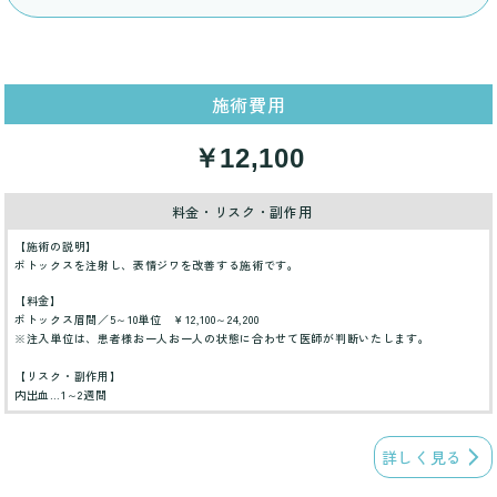
施術費用
￥12,100
料金・リスク・副作用
【施術の説明】
ボトックスを注射し、表情ジワを改善する施術です。
【料金】
ボトックス眉間／5～10単位 ￥12,100～24,200
※注入単位は、患者様お一人お一人の状態に合わせて医師が判断いたします。
【リスク・副作用】
内出血…1～2週間
詳しく見る