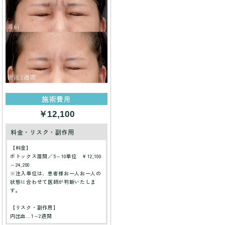
施術費用
￥12,100
料金・リスク・副作用
【料金】
ボトックス眉間／5～10単位 ￥12,100
～24,200
※注入単位は、患者様お一人お一人の
状態に合わせて医師が判断いたしま
す。
【リスク・副作用】
内出血…1～2週間