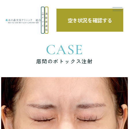
美
メ
容
空き状況を確認する
TOP
症例写真
眉間のボトックス注射
ン
皮
ズ
膚
科
CASE
眉間のボトックス注射