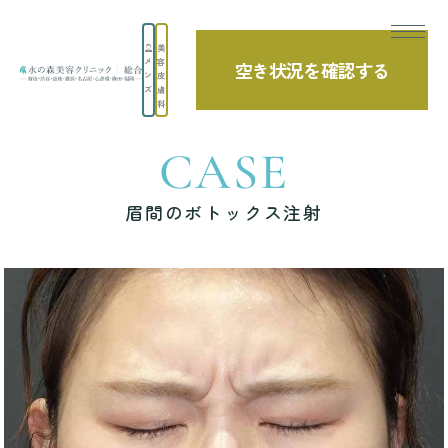
美
メ
容
空き状況を確認する
TOP
症例写真
眉間のボトックス注射
ン
皮
ズ
膚
科
CASE
眉間のボトックス注射