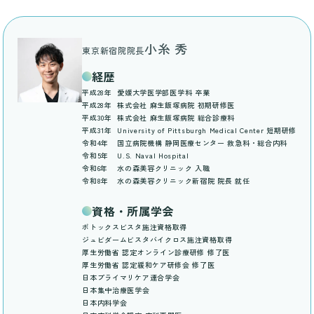
小糸 秀
東京新宿院院長
経歴
平成28年
愛媛大学医学部医学科 卒業
平成28年
株式会社 麻生飯塚病院 初期研修医
平成30年
株式会社 麻生飯塚病院 総合診療科
平成31年
University of Pittsburgh Medical Center 短期研修
令和4年
国立病院機構 静岡医療センター 救急科・総合内科
令和5年
U.S. Naval Hospital
令和6年
水の森美容クリニック 入職
令和8年
水の森美容クリニック新宿院 院長 就任
資格・所属学会
ボトックスビスタ施注資格取得
ジュビダームビスタバイクロス施注資格取得
厚生労働省 認定オンライン診療研修 修了医
厚生労働省 認定緩和ケア研修会 修了医
日本プライマリケア連合学会
日本集中治療医学会
日本内科学会