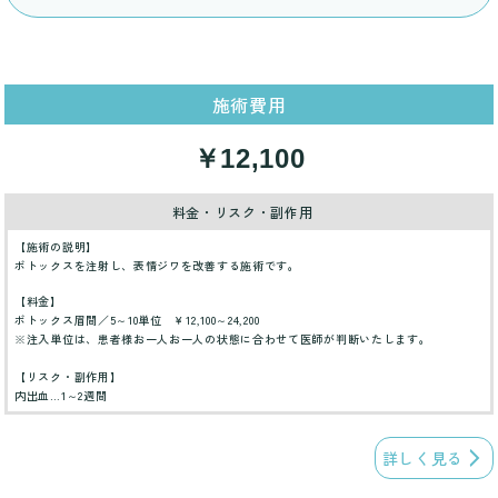
施術費用
￥12,100
料金・リスク・副作用
【施術の説明】
ボトックスを注射し、表情ジワを改善する施術です。
【料金】
ボトックス眉間／5～10単位 ￥12,100～24,200
※注入単位は、患者様お一人お一人の状態に合わせて医師が判断いたします。
【リスク・副作用】
内出血…1～2週間
詳しく見る