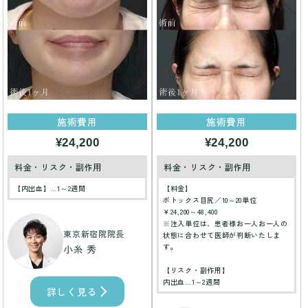
施術費用
施術費用
¥24,200
¥24,200
料金・リスク・副作用
料金・リスク・副作用
【内出血】…1～2週間
【料金】
ボトックス目尻／10～20単位
￥24,200～48,400
※注入単位は、患者様お一人お一人の
東京新宿院院長
状態に合わせて医師が判断いたしま
す。
小糸 秀
【リスク・副作用】
内出血…1～2週間
詳しく見る