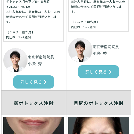
ボトックス目の下／10～20単位
※注入単位は、患者様お一人お一人の
￥24,200～48,400
状態に合わせて医師が判断いたしま
※注入単位は、患者様お一人お一人の
す。
状態に合わせて医師が判断いたしま
す。
【リスク・副作用】
内出血…1～2週間
【リスク・副作用】
内出血…1～2週間
東京新宿院院長
小糸 秀
東京新宿院院長
小糸 秀
詳しく見る
詳しく見る
顎ボトックス注射
目尻のボトックス注射