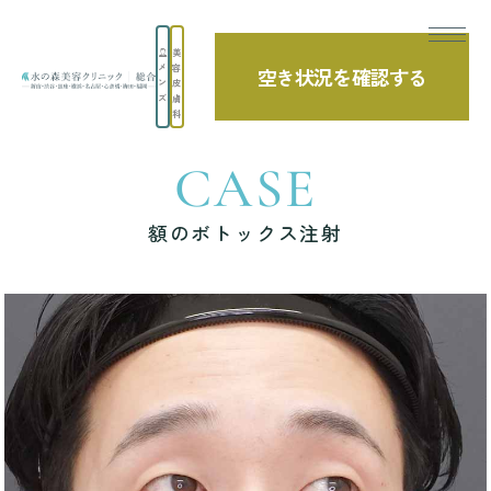
美
メ
容
空き状況を確認する
TOP
症例写真
額のボトックス注射
ン
皮
ズ
膚
科
CASE
額のボトックス注射