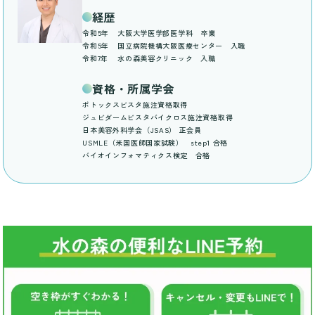
経歴
令和5年
大阪大学医学部医学科 卒業
令和5年
国立病院機構大阪医療センター 入職
令和7年
水の森美容クリニック 入職
資格・所属学会
ボトックスビスタ施注資格取得
ジュビダームビスタバイクロス施注資格取得
日本美容外科学会（JSAS） 正会員
USMLE（米国医師国家試験） step1 合格
バイオインフォマティクス検定 合格