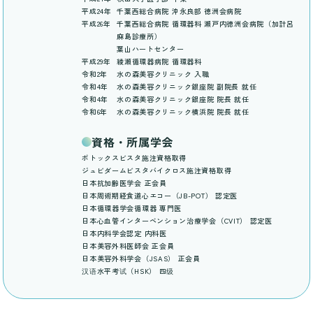
平成24年
千葉西総合病院 沖永良部 徳洲会病院
平成26年
千葉西総合病院 循環器科 瀬戸内徳洲会病院（加計呂
麻島診療所）
葉山ハートセンター
平成29年
綾瀬循環器病院 循環器科
令和2年
水の森美容クリニック 入職
令和4年
水の森美容クリニック銀座院 副院長 就任
令和4年
水の森美容クリニック銀座院 院長 就任
令和6年
水の森美容クリニック横浜院 院長 就任
資格・所属学会
ボトックスビスタ施注資格取得
ジュビダームビスタバイクロス施注資格取得
日本抗加齢医学会 正会員
日本周術期経食道心エコー（JB-POT） 認定医
日本循環器学会循環器 専門医
日本心血管インターベンション治療学会（CVIT） 認定医
日本内科学会認定 内科医
日本美容外科医師会 正会員
日本美容外科学会（JSAS） 正会員
汉语水平考试（HSK） 四级