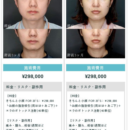
施術費用
施術費用
¥298,000
¥298,000
料金・リスク・副作用
料金・リスク・副作用
【料金】
【料金】
きちんと小顔 FOR 20'S：¥298,000
きちんと小顔 FOR 20'S：¥298,000
└お顔の脂肪吸引(両ほほ＋あご下)＋
└お顔の脂肪吸引(両ほほ＋あご下)＋
エラのボトックス注射(40単位)
エラのボトックス注射(40単位)
【リスク・副作用】
【リスク・副作用】
痛み・腫れ…術後1週間ほど
痛み・腫れ…術後1週間ほど