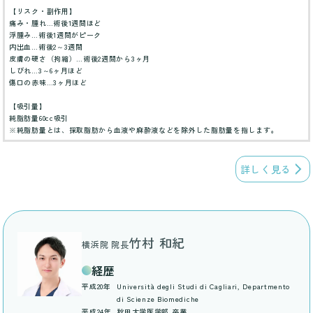
【リスク・副作用】
痛み・腫れ…術後1週間ほど
浮腫み…術後1週間がピーク
内出血…術後2～3週間
皮膚の硬さ（拘縮）…術後2週間から3ヶ月
しびれ…3～6ヶ月ほど
傷口の赤味…3ヶ月ほど
【吸引量】
純脂肪量60cc吸引
※純脂肪量とは、採取脂肪から血液や麻酔液などを除外した脂肪量を指します。
詳しく見る
竹村 和紀
横浜院 院長
経歴
平成20年
Università degli Studi di Cagliari, Departmento
di Scienze Biomediche
平成24年
秋田大学医学部 卒業