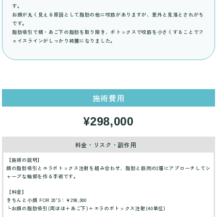
す。
お顔が丸く見える原因として脂肪の他に咬筋がありますが、意外と見落とされがち
です。
脂肪吸引で頬・あご下の脂肪を取り除き、ボトックスで咬筋を小さくすることでフ
ェイスラインがしっかり綺麗になりました。
施術費用
¥298,000
料金・リスク・副作用
【施術の説明】
顔の脂肪吸引とエラボトックス注射を組み合わせ、脂肪と筋肉の2層にアプローチしてシ
ャープな輪郭を作る手術です。
【料金】
きちんと小顔 FOR 20'S：¥298,000
└お顔の脂肪吸引(両ほほ＋あご下)＋エラのボトックス注射(40単位)