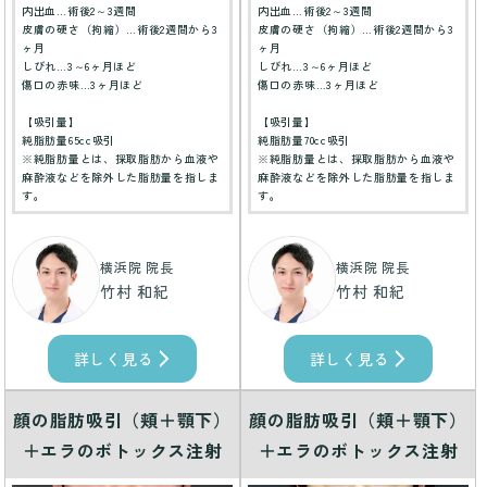
内出血…術後2～3週間
内出血…術後2～3週間
皮膚の硬さ（拘縮）…術後2週間から3
皮膚の硬さ（拘縮）…術後2週間から3
ヶ月
ヶ月
しびれ…3～6ヶ月ほど
しびれ…3～6ヶ月ほど
傷口の赤味…3ヶ月ほど
傷口の赤味…3ヶ月ほど
【吸引量】
【吸引量】
純脂肪量65cc吸引
純脂肪量70cc吸引
※純脂肪量とは、採取脂肪から血液や
※純脂肪量とは、採取脂肪から血液や
麻酔液などを除外した脂肪量を指しま
麻酔液などを除外した脂肪量を指しま
す。
す。
横浜院 院長
横浜院 院長
竹村 和紀
竹村 和紀
詳しく見る
詳しく見る
顔の脂肪吸引（頬＋顎下）
顔の脂肪吸引（頬＋顎下）
＋エラのボトックス注射
＋エラのボトックス注射