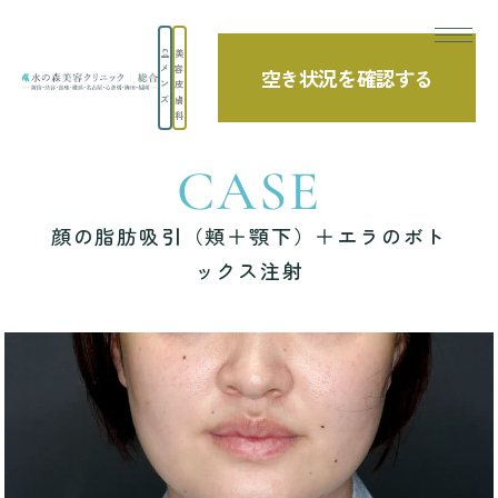
美
メ
容
空き状況を確認する
TOP
症例写真
顔の脂肪吸引（頬＋顎下）＋エラのボトックス注射
ン
皮
ズ
膚
科
CASE
顔の脂肪吸引（頬＋顎下）＋エラのボト
ックス注射