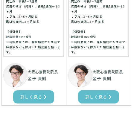
内出血…術後2～3週間
内出血…術後2～3週間
皮膚の硬さ（拘縮）…術後2週間から3
皮膚の硬さ（拘縮）…術後2週間から3
ヶ月
ヶ月
しびれ…3～6ヶ月ほど
しびれ…3～6ヶ月ほど
傷口の赤味…3ヶ月ほど
傷口の赤味…3ヶ月ほど
【吸引量】
【吸引量】
純脂肪量40cc吸引
純脂肪量70cc吸引
※純脂肪量とは、採取脂肪から血液や
※純脂肪量とは、採取脂肪から血液や
麻酔液などを除外した脂肪量を指しま
麻酔液などを除外した脂肪量を指しま
す。
す。
大阪心斎橋院院長
大阪心斎橋院院長
金子 貴則
金子 貴則
詳しく見る
詳しく見る