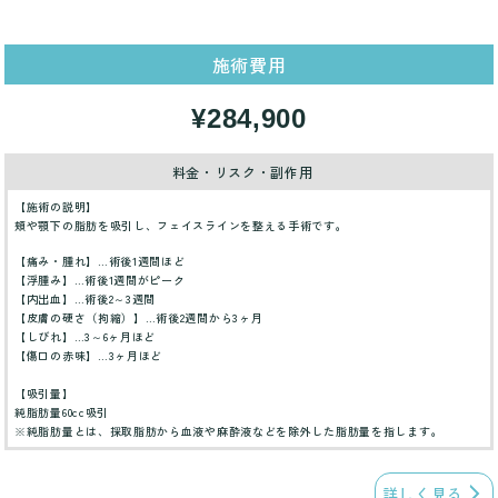
施術費用
¥284,900
料金・リスク・副作用
【施術の説明】
頬や顎下の脂肪を吸引し、フェイスラインを整える手術です。
【痛み・腫れ】…術後1週間ほど
【浮腫み】…術後1週間がピーク
【内出血】…術後2～3週間
【皮膚の硬さ（拘縮）】…術後2週間から3ヶ月
【しびれ】…3～6ヶ月ほど
【傷口の赤味】…3ヶ月ほど
【吸引量】
純脂肪量60cc吸引
※純脂肪量とは、採取脂肪から血液や麻酔液などを除外した脂肪量を指します。
詳しく見る