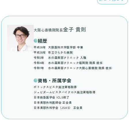
金子 貴則
大阪心斎橋院院長
経歴
平成30年
大阪医科大学医学部 卒業
平成30年
市立ひらかた病院
令和2年
水の森美容クリニック 入職
令和4年
水の森美容クリニック福岡院 院長 就任
令和7年
水の森美容クリニック大阪心斎橋院 院長 就任
資格・所属学会
ボトックスビスタ施注資格取得
ジュビダームビスタバイクロス施注資格取得
日本救急医学会 ICLS修了
日本美容外科医師会 正会員
日本美容外科学会（JSAS） 正会員