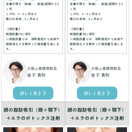
皮膚の硬さ（拘縮）…術後2週間から3
皮膚の硬さ（拘縮）…術後2週間から3
ヶ月
ヶ月
しびれ…3～6ヶ月ほど
しびれ…3～6ヶ月ほど
傷口の赤味…3ヶ月ほど
傷口の赤味…3ヶ月ほど
【吸引量】
【吸引量】
純脂肪量25cc吸引
純脂肪量50cc吸引
※純脂肪量とは、採取脂肪から血液や
※純脂肪量とは、採取脂肪から血液や
麻酔液などを除外した脂肪量を指しま
麻酔液などを除外した脂肪量を指しま
す。
す。
大阪心斎橋院院長
大阪心斎橋院院長
金子 貴則
金子 貴則
詳しく見る
詳しく見る
顔の脂肪吸引（頬＋顎下）
顔の脂肪吸引（頬＋顎下）
＋エラのボトックス注射
＋エラのボトックス注射