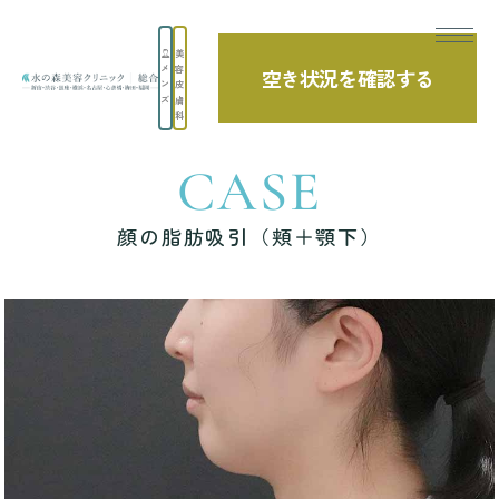
美
メ
容
空き状況を確認する
TOP
症例写真
顔の脂肪吸引（頬＋顎下）
ン
皮
ズ
膚
科
CASE
顔の脂肪吸引（頬＋顎下）