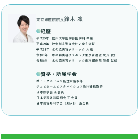
鈴木 凜
東京銀座院院長
経歴
平成29年
信州大学医学部医学科 卒業
平成29年
神奈川県警友会けいゆう病院
平成31年
水の森美容クリニック 入職
令和3年
水の森美容クリニック東京新宿院 院長 就任
令和6年
水の森美容クリニック東京銀座院 院長 就任
資格・所属学会
ボトックスビスタ施注資格取得
ジュビダームビスタバイクロス施注資格取得
日本顔学会 正会員
日本美容外科医師会 正会員
日本美容外科学会（JSAS） 正会員