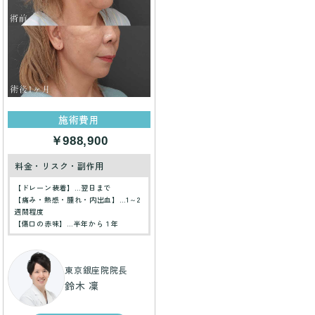
施術費用
￥988,900
料金・リスク・副作用
【ドレーン装着】…翌日まで
【痛み・熱感・腫れ・内出血】…1～2
週間程度
【傷口の赤味】…半年から１年
東京銀座院院長
鈴木 凜