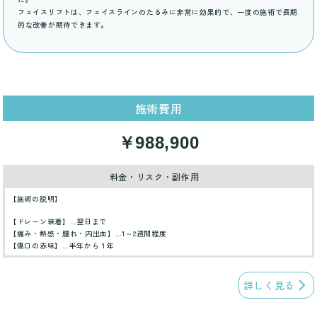
フェイスリフトは、フェイスラインのたるみに非常に効果的で、一度の施術で長期
的な改善が期待できます。
施術費用
￥988,900
料金・リスク・副作用
【施術の説明】
【ドレーン装着】…翌日まで
【痛み・熱感・腫れ・内出血】…1～2週間程度
【傷口の赤味】…半年から１年
詳しく見る