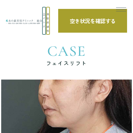
美
メ
容
空き状況を確認する
TOP
症例写真
フェイスリフト
ン
皮
ズ
膚
科
CASE
フェイスリフト