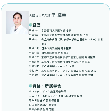
里 輝幸
大阪梅田院院長
経歴
平成7年
自治医科大学医学部 卒業
平成7年
京都府立医科大学付属病院第2外科 入局
平成9年
公立南丹病院（現 京都中部総合医療センター）外科
医員
平成13年
国保久美浜病院 外科医長
平成14年
国保京北病院 外科医長
平成17年
京都市立病院機構京都市立京北病院 外科医長
平成21年
京都市立病院機構京都市立病院 外科医長
平成31年
水の森美容クリニック 入職
令和4年
水の森美容クリニック大阪梅田院 副院長 就任
令和5年
水の森美容クリニック大阪梅田院 院長 就任
資格・所属学会
ボトックスビスタ施注資格取得
ジュビダームビスタバイクロス施注資格取得
厚生労働省 麻酔科標榜医
日本医師会認定 産業医
日本外科学会 専門医