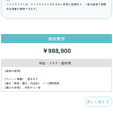
フェイスリフトは、フェイスラインのたるみに非常に効果的で、一度の施術で長期
的な改善が期待できます。
施術費用
￥988,900
料金・リスク・副作用
【施術の説明】
【ドレーン装着】…翌日まで
【痛み・熱感・腫れ・内出血】…1～2週間程度
【傷口の赤味】…半年から１年
詳しく見る