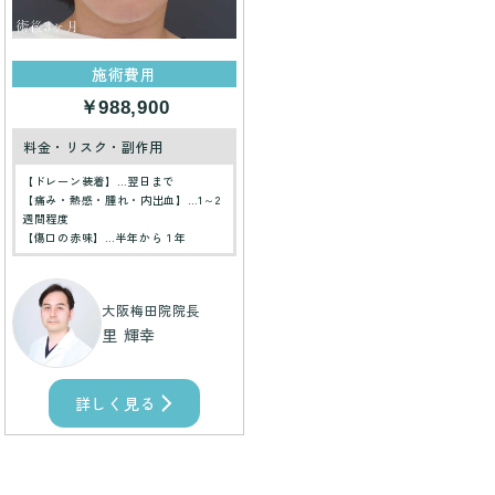
施術費用
￥988,900
料金・リスク・副作用
【ドレーン装着】…翌日まで
【痛み・熱感・腫れ・内出血】…1～2
週間程度
【傷口の赤味】…半年から１年
大阪梅田院院長
里 輝幸
詳しく見る