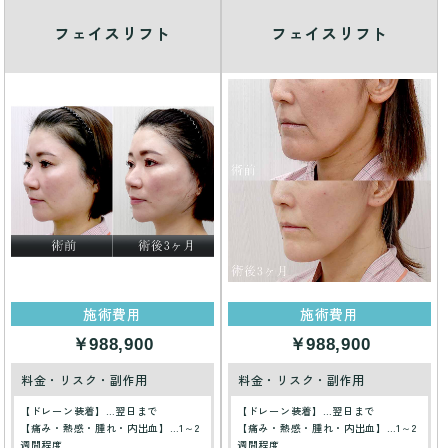
フェイスリフト
フェイスリフト
施術費用
施術費用
￥988,900
￥988,900
料金・リスク・副作用
料金・リスク・副作用
【ドレーン装着】…翌日まで
【ドレーン装着】…翌日まで
【痛み・熱感・腫れ・内出血】…1～2
【痛み・熱感・腫れ・内出血】…1～2
週間程度
週間程度