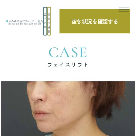
美
メ
容
空き状況を確認する
TOP
症例写真
フェイスリフト
ン
皮
ズ
膚
科
CASE
フェイスリフト