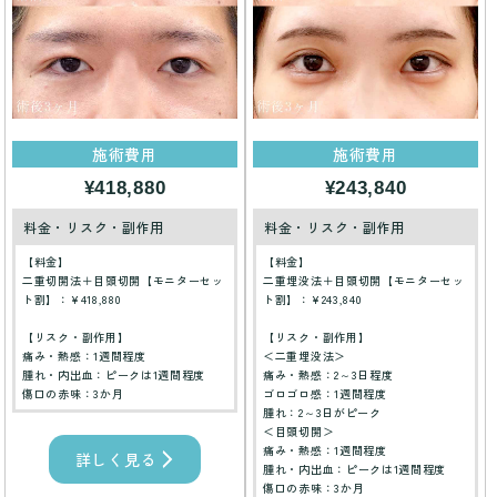
施術費用
施術費用
¥418,880
¥243,840
料金・リスク・副作用
料金・リスク・副作用
【料金】
【料金】
二重切開法＋目頭切開【モニターセッ
二重埋没法＋目頭切開【モニターセッ
ト割】：¥418,880
ト割】：¥243,840
【リスク・副作用】
【リスク・副作用】
痛み・熱感：1週間程度
＜二重埋没法＞
腫れ・内出血：ピークは1週間程度
痛み・熱感：2～3日程度
傷口の赤味：3か月
ゴロゴロ感：1週間程度
腫れ：2～3日がピーク
＜目頭切開＞
痛み・熱感：1週間程度
詳しく見る
腫れ・内出血：ピークは1週間程度
傷口の赤味：3か月