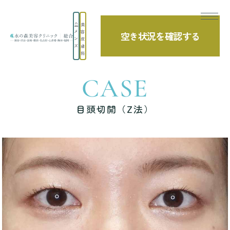
美
メ
容
空き状況を確認する
TOP
症例写真
目頭切開（Z法）
ン
皮
ズ
膚
科
CASE
目頭切開（Z法）