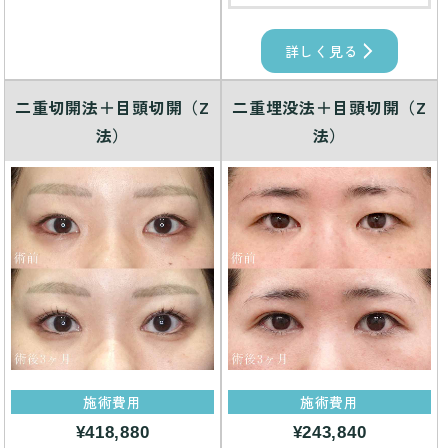
詳しく見る
二重切開法＋目頭切開（Z
二重埋没法＋目頭切開（Z
法）
法）
施術費用
施術費用
¥418,880
¥243,840