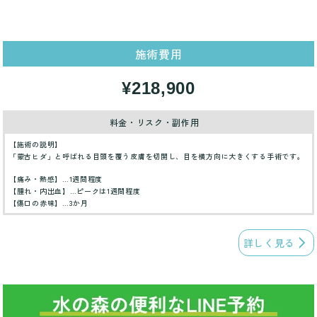
施術費用
¥218,900
料金・リスク・副作用
【施術の説明】
「蒙古ヒダ」と呼ばれる目頭を覆う皮膚を切開し、目を横方向に大きくする手術です。
【痛み・熱感】…1週間程度
【腫れ・内出血】…ピークは1週間程度
【傷口の赤味】…3か月
詳しく見る