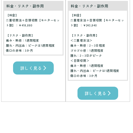
料金・リスク・副作用
料金・リスク・副作用
【料金】
【料金】
二重切開法＋目頭切開【モニターセッ
二重埋没法＋目頭切開【モニターセッ
ト割】：¥418,880
ト割】：¥243,840
【リスク・副作用】
【リスク・副作用】
痛み・熱感：1週間程度
＜二重埋没法＞
腫れ・内出血：ピークは1週間程度
痛み・熱感：2～3日程度
傷口の赤味：3か月
ゴロゴロ感：1週間程度
腫れ：2～3日がピーク
＜目頭切開＞
痛み・熱感：1週間程度
詳しく見る
腫れ・内出血：ピークは1週間程度
傷口の赤味：3か月
詳しく見る