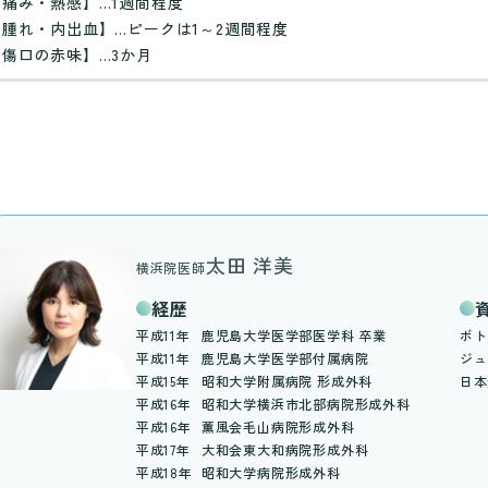
【痛み・熱感】…1週間程度
【腫れ・内出血】…ピークは1～2週間程度
【傷口の赤味】…3か月
太田 洋美
横浜院医師
経歴
平成11年
鹿児島大学医学部医学科 卒業
ボト
平成11年
鹿児島大学医学部付属病院
ジュ
平成15年
昭和大学附属病院 形成外科
日本
平成16年
昭和大学横浜市北部病院形成外科
平成16年
薫風会毛山病院形成外科
平成17年
大和会東大和病院形成外科
平成18年
昭和大学病院形成外科