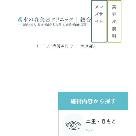
メン
美
ズサ
容
イト
皮
膚
科
TOP
症例写真
二重切開法
施術内容から探す
二重・目もと
eye