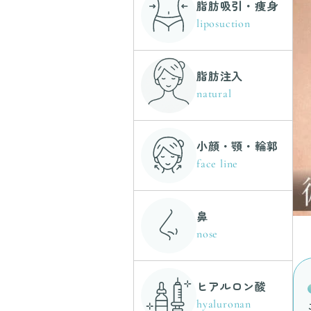
脂肪吸引・痩身
liposuction
脂肪注入
natural
小顔・顎・輪郭
face line
鼻
nose
ヒアルロン酸
hyaluronan