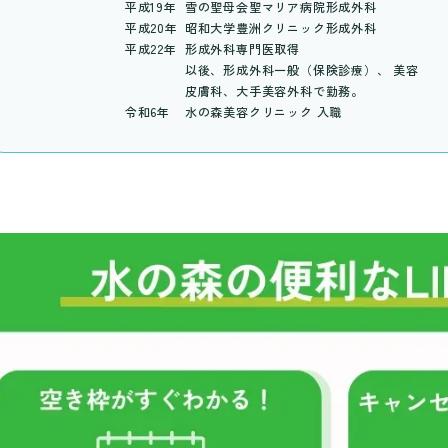
平成19年
雪の聖母会聖マリア病院形成外科
平成20年
昭和大学豊洲クリニック形成外科
平成22年
形成外科専門医取得
以後、形成外科一般（保険診療）、 美容
皮膚科、大手美容外科で勤務。
令和6年
水の森美容クリニック 入職