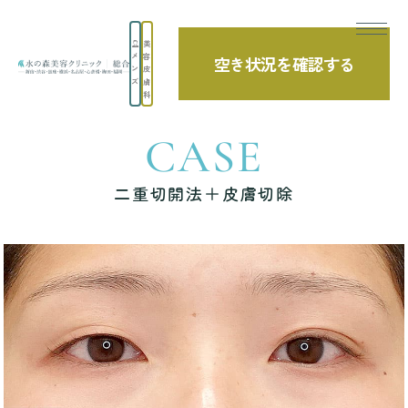
美
メ
容
空き状況を確認する
TOP
症例写真
二重切開法＋皮膚切除
ン
皮
ズ
膚
科
CASE
二重切開法＋皮膚切除