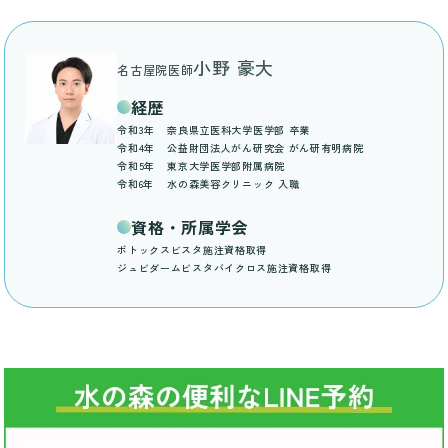
小野 豪大
名古屋院医師
経歴
令和3年
奈良県立医科大学医学部 卒業
令和4年
公益財団法人がん研究会 がん研有明病院
令和5年
東京大学医学部附属病院
令和6年
水の森美容クリニック 入職
資格・所属学会
ボトックスビスタ施注資格取得
ジュビダームビスタバイクロス施注資格取得