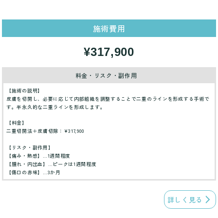
施術費用
¥317,900
料金・リスク・副作用
【施術の説明】
皮膚を切開し、必要に応じて内部組織を調整することで二重のラインを形成する手術で
す。半永久的な二重ラインを形成します。
【料金】
二重切開法＋皮膚切除：¥317,900
【リスク・副作用】
【痛み・熱感】…1週間程度
【腫れ・内出血】…ピークは1週間程度
【傷口の赤味】…3か月
詳しく見る