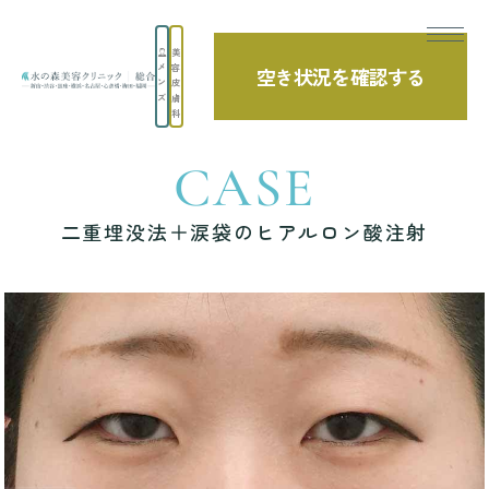
美
メ
容
空き状況を確認する
TOP
症例写真
二重埋没法＋涙袋のヒアルロン酸注射
ン
皮
ズ
膚
科
CASE
二重埋没法＋涙袋のヒアルロン酸注射