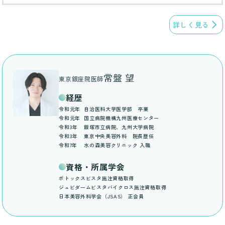
詳しく見る
常盤 望
東京銀座院医師
経歴
令和元年
自治医科大学医学部 卒業
令和元年
国立病院機構九州医療センター
令和3年
飯塚市立病院、九州大学病院
令和3年
東京中央美容外科 院長歴任
令和7年
水の森美容クリニック 入職
資格・所属学会
ボトックスビスタ施注資格取得
ジュビダームビスタバイクロス施注資格取得
日本美容外科学会（JSAS） 正会員