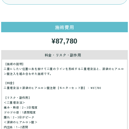
施術費用
¥87,780
料金・リスク・副作用
【施術の説明】
二重にしたい位置に糸を掛けて二重のラインを形成する二重埋没法と、涙袋のヒアルロ
ン酸注入を組み合わせた施術です。
【料金】
二重埋没法＋涙袋のヒアルロン酸注射【モニターセット割】：¥87,780
【リスク・副作用】
＜二重埋没法＞
痛み・熱感：2～3日程度
ゴロゴロ感：1週間程度
腫れ：2～3日がピーク
＜涙袋のヒアルロン酸＞
内出血：1～2週間