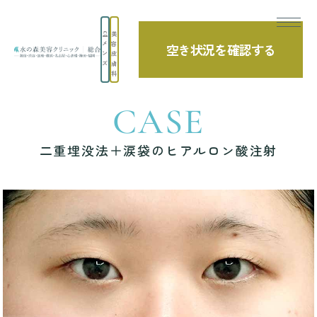
美
メ
容
空き状況を確認する
TOP
症例写真
二重埋没法＋涙袋のヒアルロン酸注射
ン
皮
ズ
膚
科
CASE
二重埋没法＋涙袋のヒアルロン酸注射