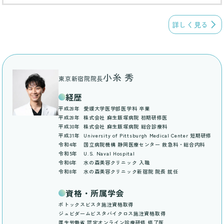
詳しく見る
小糸 秀
東京新宿院院長
経歴
平成28年
愛媛大学医学部医学科 卒業
平成28年
株式会社 麻生飯塚病院 初期研修医
平成30年
株式会社 麻生飯塚病院 総合診療科
平成31年
University of Pittsburgh Medical Center 短期研修
令和4年
国立病院機構 静岡医療センター 救急科・総合内科
令和5年
U.S. Naval Hospital
令和6年
水の森美容クリニック 入職
令和8年
水の森美容クリニック新宿院 院長 就任
資格・所属学会
ボトックスビスタ施注資格取得
ジュビダームビスタバイクロス施注資格取得
厚生労働省 認定オンライン診療研修 修了医