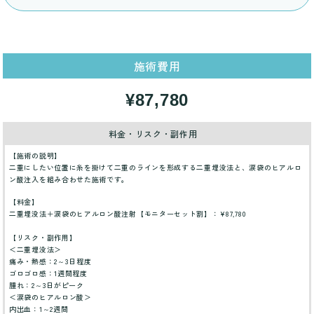
施術費用
¥87,780
料金・リスク・副作用
【施術の説明】
二重にしたい位置に糸を掛けて二重のラインを形成する二重埋没法と、涙袋のヒアルロ
ン酸注入を組み合わせた施術です。
【料金】
二重埋没法＋涙袋のヒアルロン酸注射【モニターセット割】：¥87,780
【リスク・副作用】
＜二重埋没法＞
痛み・熱感：2～3日程度
ゴロゴロ感：1週間程度
腫れ：2～3日がピーク
＜涙袋のヒアルロン酸＞
内出血：1～2週間