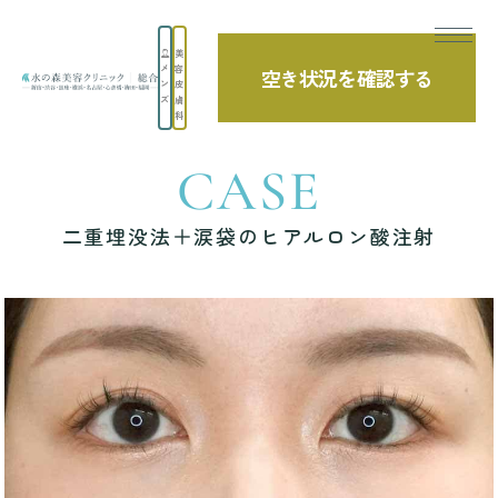
美
メ
容
空き状況を確認する
TOP
症例写真
二重埋没法＋涙袋のヒアルロン酸注射
ン
皮
ズ
膚
科
CASE
二重埋没法＋涙袋のヒアルロン酸注射