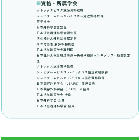
資格・所属学会
ボトックスビスタ施注資格取得
ジュビダームビスタバイクロス施注資格取得
医学博士
日本外科学会認定医
日本消化器外科学会認定医
消化器がん外科治療認定医
厚生労働省 麻酔科標榜医
日本抗加齢医学会専門医
日本乳がん検診精度管理中央機構検診マンモグラフィ読影認定
医
ボトックス施注資格取得
ジュビダームビスタ ハイラクロス施注資格取得
ジュビダームビスタ バイクロス施注資格取得
日本美容外科学会（JSAPS） 関連会員
日本美容外科学会（JSAS） 正会員
日本抗加齢医学会 会員
日本外科学会 会員
日本消化器外科学会 会員