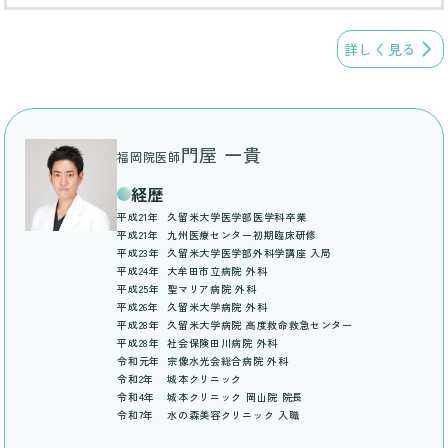
詳しく見る
門屋 一貴
福岡院医師
経歴
平成21年
久留米大学医学部医学科卒業
平成21年
九州医療センター初期臨床研修
平成23年
久留米大学医学部外科学講座 入局
平成24年
大牟田市立病院 外科
平成25年
聖マリア病院 外科
平成26年
久留米大学病院 外科
平成28年
久留米大学病院 高度救命救急センター
平成28年
社会保険田川病院 外科
令和元年
宗像水光会総合病院 外科
令和2年
城本クリニック
令和4年
城本クリニック 岡山院 院長
令和7年
水の森美容クリニック 入職