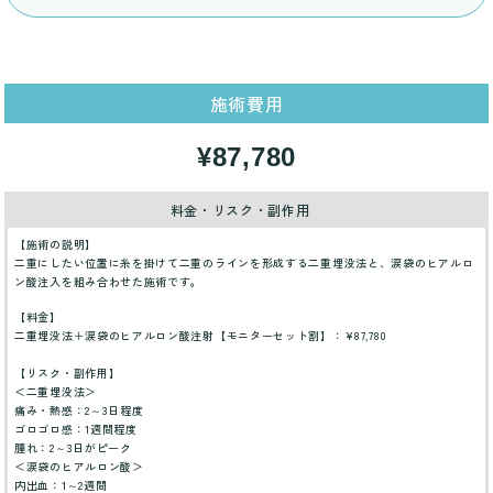
施術費用
¥87,780
料金・リスク・副作用
【施術の説明】
二重にしたい位置に糸を掛けて二重のラインを形成する二重埋没法と、涙袋のヒアルロ
ン酸注入を組み合わせた施術です。
【料金】
二重埋没法＋涙袋のヒアルロン酸注射【モニターセット割】：¥87,780
【リスク・副作用】
＜二重埋没法＞
痛み・熱感：2～3日程度
ゴロゴロ感：1週間程度
腫れ：2～3日がピーク
＜涙袋のヒアルロン酸＞
内出血：1～2週間