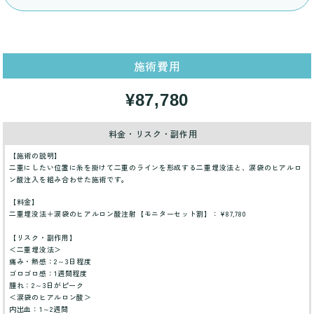
施術費用
¥87,780
料金・リスク・副作用
【施術の説明】
二重にしたい位置に糸を掛けて二重のラインを形成する二重埋没法と、涙袋のヒアルロ
ン酸注入を組み合わせた施術です。
【料金】
二重埋没法＋涙袋のヒアルロン酸注射【モニターセット割】：¥87,780
【リスク・副作用】
＜二重埋没法＞
痛み・熱感：2～3日程度
ゴロゴロ感：1週間程度
腫れ：2～3日がピーク
＜涙袋のヒアルロン酸＞
内出血：1～2週間