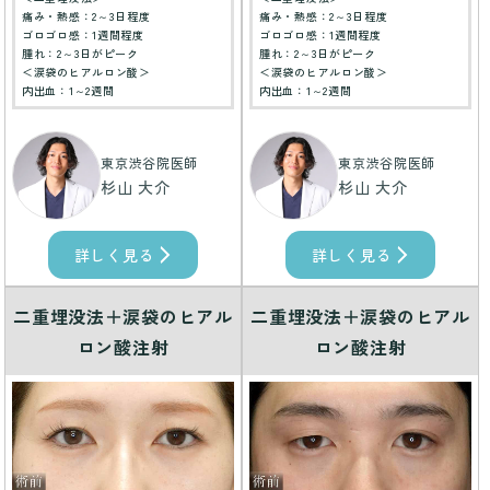
痛み・熱感：2～3日程度
痛み・熱感：2～3日程度
ゴロゴロ感：1週間程度
ゴロゴロ感：1週間程度
腫れ：2～3日がピーク
腫れ：2～3日がピーク
＜涙袋のヒアルロン酸＞
＜涙袋のヒアルロン酸＞
内出血：1～2週間
内出血：1～2週間
東京渋谷院医師
東京渋谷院医師
杉山 大介
杉山 大介
詳しく見る
詳しく見る
二重埋没法＋涙袋のヒアル
二重埋没法＋涙袋のヒアル
ロン酸注射
ロン酸注射