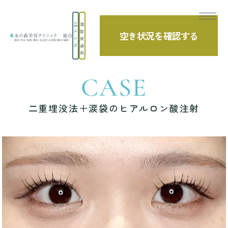
美
メ
容
空き状況を確認する
TOP
症例写真
二重埋没法＋涙袋のヒアルロン酸注射
ン
皮
ズ
膚
科
CASE
二重埋没法＋涙袋のヒアルロン酸注射