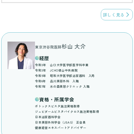
詳しく見る
杉山 大介
東京渋谷院医師
経歴
令和3年
山口大学医学部医学科卒業
令和3年
JCHO徳山中央病院
令和5年
昭和大学医学部泌尿器科 入局
令和6年
品川美容外科 入職
令和7年
水の森美容クリニック 入職
資格・所属学会
ボトックスビスタ施注資格取得
ジュビダームビスタバイクロス施注資格取得
日本泌尿器科学会
日本美容外科学会（JSAS） 正会員
健康経営エキスパートアドバイザー