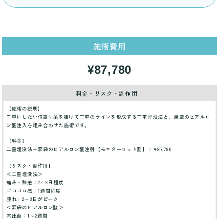
施術費用
¥87,780
料金・リスク・副作用
【施術の説明】
二重にしたい位置に糸を掛けて二重のラインを形成する二重埋没法と、涙袋のヒアルロ
ン酸注入を組み合わせた施術です。
【料金】
二重埋没法＋涙袋のヒアルロン酸注射【モニターセット割】：¥87,780
【リスク・副作用】
＜二重埋没法＞
痛み・熱感：2～3日程度
ゴロゴロ感：1週間程度
腫れ：2～3日がピーク
＜涙袋のヒアルロン酸＞
内出血：1～2週間