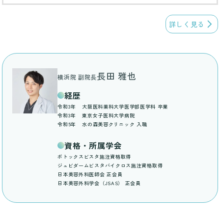
詳しく見る
長田 雅也
横浜院 副院長
経歴
令和3年
大阪医科薬科大学医学部医学科 卒業
令和3年
東京女子医科大学病院
令和5年
水の森美容クリニック 入職
資格・所属学会
ボトックスビスタ施注資格取得
ジュビダームビスタバイクロス施注資格取得
日本美容外科医師会 正会員
日本美容外科学会（JSAS） 正会員