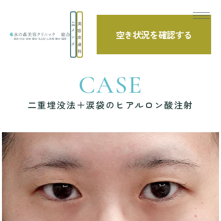
美
メ
容
空き状況を確認する
TOP
症例写真
二重埋没法＋涙袋のヒアルロン酸注射
ン
皮
ズ
膚
科
CASE
二重埋没法＋涙袋のヒアルロン酸注射