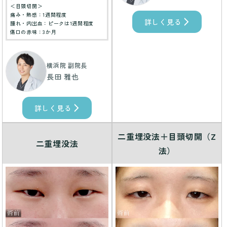
＜目頭切開＞
痛み・熱感：1週間程度
詳しく見る
腫れ・内出血：ピークは1週間程度
傷口の赤味：3か月
横浜院 副院長
長田 雅也
詳しく見る
二重埋没法＋目頭切開（Z
二重埋没法
法）