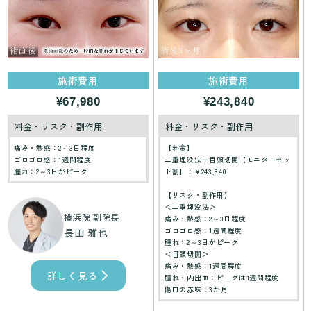
施術費用
施術費用
¥67,980
¥243,840
料金・リスク・副作用
料金・リスク・副作用
痛み・熱感：2～3日程度
【料金】
ゴロゴロ感：1週間程度
二重埋没法＋目頭切開【モニターセッ
腫れ：2～3日がピーク
ト割】：¥243,840
【リスク・副作用】
＜二重埋没法＞
横浜院 副院長
痛み・熱感：2～3日程度
ゴロゴロ感：1週間程度
長田 雅也
腫れ：2～3日がピーク
＜目頭切開＞
痛み・熱感：1週間程度
詳しく見る
腫れ・内出血：ピークは1週間程度
傷口の赤味：3か月