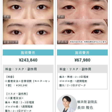
施術費用
施術費用
¥243,840
¥67,980
料金・リスク・副作用
料金・リスク・副作用
【料金】
痛み・熱感：2～3日程度
二重埋没法＋目頭切開【モニターセッ
ゴロゴロ感：1週間程度
ト割】：¥243,840
腫れ：2～3日がピーク
【リスク・副作用】
＜二重埋没法＞
横浜院 副院長
痛み・熱感：2～3日程度
ゴロゴロ感：1週間程度
長田 雅也
腫れ：2～3日がピーク