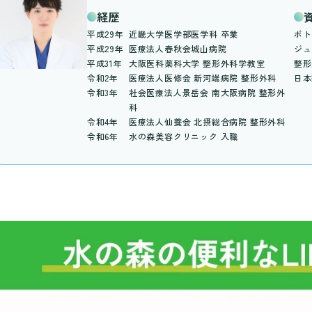
経歴
平成29年
近畿大学医学部医学科 卒業
ボト
平成29年
医療法人春秋会城山病院
ジュ
平成31年
大阪医科薬科大学 整形外科学教室
整形
令和2年
医療法人医修会 新河端病院 整形外科
日本
令和3年
社会医療法人景岳会 南大阪病院 整形外
科
令和4年
医療法人仙養会 北摂総合病院 整形外科
令和6年
水の森美容クリニック 入職