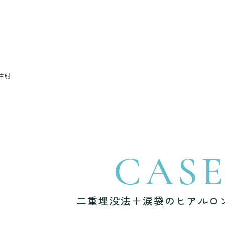
注射
CAS
二重埋没法＋涙袋のヒアルロ