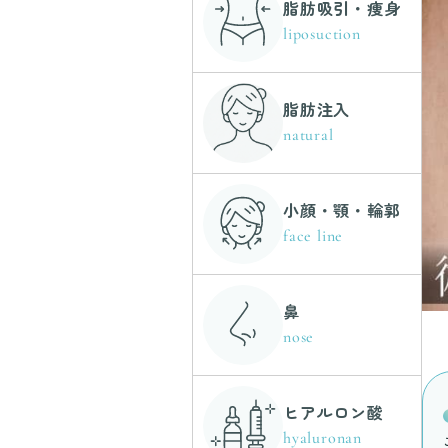
脂肪吸引・痩身
liposuction
脂肪注入
natural
小顔・顎・輪郭
face line
鼻
nose
ヒアルロン酸
hyaluronan