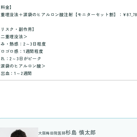
【料金】
二重埋没法＋涙袋のヒアルロン酸注射【モニターセット割】：¥87,78
【リスク・副作用】
＜二重埋没法＞
痛み・熱感：2～3日程度
ゴロゴロ感：1週間程度
腫れ：2～3日がピーク
＜涙袋のヒアルロン酸＞
内出血：1～2週間
杉島 慎太郎
大阪梅田院医師