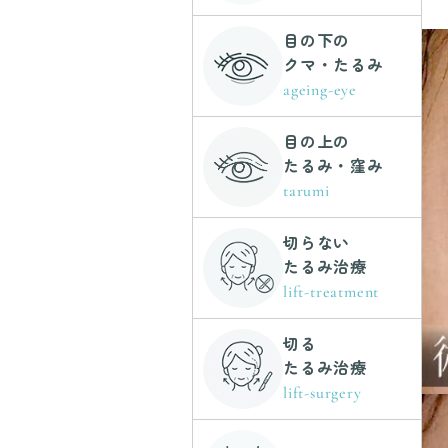
目の下の
クマ・たるみ
ageing-eye
目の上の
たるみ・窪み
tarumi
切らない
たるみ治療
lift-treatment
切る
たるみ治療
lift-surgery