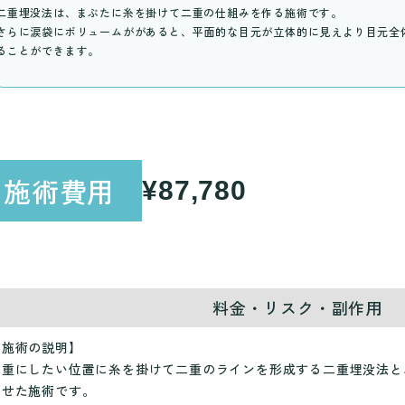
二重埋没法は、まぶたに糸を掛けて二重の仕組みを作る施術です。
さらに涙袋にボリュームががあると、平面的な目元が立体的に見えより目元全
ることができます。
施術費用
¥87,780
料金・リスク・副作用
【施術の説明】
二重にしたい位置に糸を掛けて二重のラインを形成する二重埋没法と
わせた施術です。