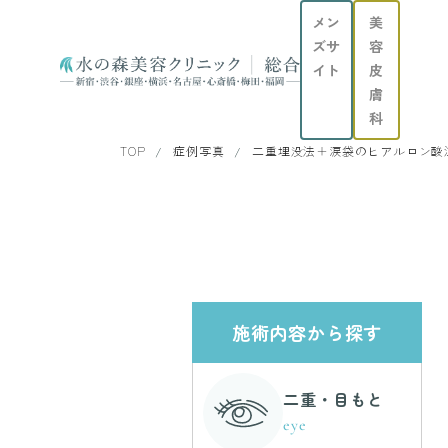
メン
美
ズサ
容
イト
皮
膚
科
TOP
症例写真
二重埋没法＋涙袋のヒアルロン酸
施術内容から探す
二重・目もと
eye