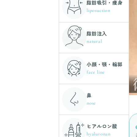
脂肪吸引・痩身
liposuction
脂肪注入
natural
小顔・顎・輪郭
face line
鼻
nose
ヒアルロン酸
hyaluronan