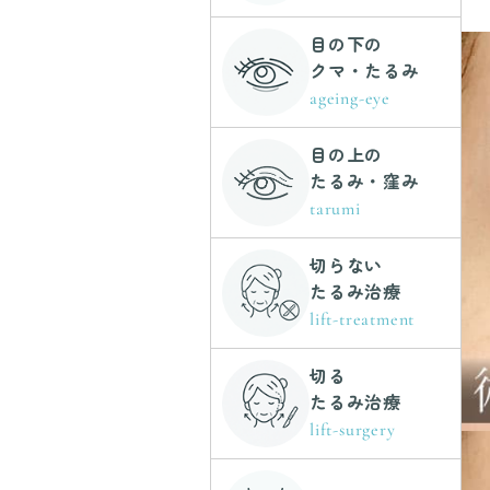
目の下の
クマ・たるみ
ageing-eye
目の上の
たるみ・窪み
tarumi
切らない
たるみ治療
lift-treatment
切る
たるみ治療
lift-surgery