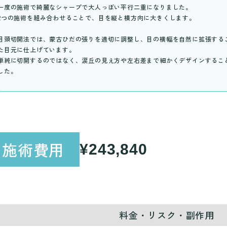
一度の施術で綺麗なシャープで大人っぽい平行二重になりました。
2つの施術を組み合わせることで、目を縦と横方向に大きくします。
目頭切開法では、蒙古ひだの張りを適切に調整し、目の横幅を自然に拡張する
た目元に仕上げています。
単純に切開するのではなく、涙丘の見え方や左右差まで細かくデザインするこ
した。
施術費用
¥243,840
料金・リスク・副作用