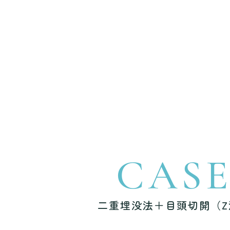
CAS
二重埋没法＋目頭切開（Z