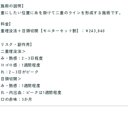
【施術の説明】
二重にしたい位置に糸を掛けて二重のラインを形成する施術です。
【料金】
二重埋没法＋目頭切開【モニターセット割】：¥243,840
【リスク・副作用】
＜二重埋没法＞
痛み・熱感：2～3日程度
ゴロゴロ感：1週間程度
腫れ：2～3日がピーク
＜目頭切開＞
痛み・熱感：1週間程度
腫れ・内出血：ピークは1週間程度
傷口の赤味：3か月