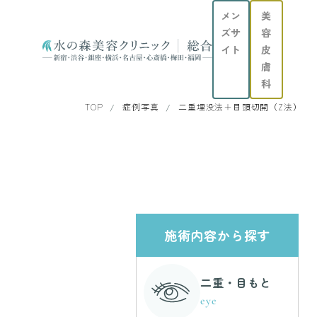
メン
美
ズサ
容
イト
皮
膚
科
TOP
症例写真
二重埋没法＋目頭切開（Z法）
施術内容から探す
二重・目もと
eye