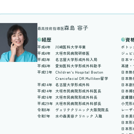
森島 容子
最高技術指導医
経歴
資
平成4年
川崎医科大学卒業
ボトッ
平成4年
大垣市民病院研修医
ジュビ
平成5年
名古屋大学形成外科入局
日本マ
平成6年
愛知医科大学形成外科助手
再建・
平成13年
Children's Hospital Boston
日本熱
Craniofacial DR.Mulliken留学
日本熱
平成14年
名古屋大学形成外科
日本創
平成14年
大垣市民病院形成外科医長
日本褥
平成16年
大垣市民病院形成外科長
皮膚腫
平成29年
大垣市民病院形成外科部長
小児形
令和5年
ヴェリテクリニック大阪院院長
レーザ
令和7年
水の森美容クリニック 入職
日本美容
日本形
日本形