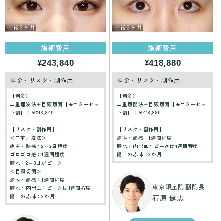
施術費用
施術費用
¥243,840
¥418,880
料金・リスク・副作用
料金・リスク・副作用
【料金】
【料金】
二重埋没法＋目頭切開【モニターセッ
二重切開法＋目頭切開【モニターセッ
ト割】：¥243,840
ト割】：¥418,880
【リスク・副作用】
【リスク・副作用】
＜二重埋没法＞
痛み・熱感：1週間程度
痛み・熱感：2～3日程度
腫れ・内出血：ピークは1週間程度
ゴロゴロ感：1週間程度
傷口の赤味：3か月
腫れ：2～3日がピーク
＜目頭切開＞
痛み・熱感：1週間程度
東京銀座院 副院長
腫れ・内出血：ピークは1週間程度
傷口の赤味：3か月
石原 健志