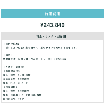
施術費用
¥243,840
料金・リスク・副作用
【施術の説明】
二重にしたい位置に糸を掛けて二重のラインを形成する施術です。
【料金】
二重埋没法＋目頭切開【モニターセット割】：¥243,840
【リスク・副作用】
＜二重埋没法＞
痛み・熱感：2～3日程度
ゴロゴロ感：1週間程度
腫れ：2～3日がピーク
＜目頭切開＞
痛み・熱感：1週間程度
腫れ・内出血：ピークは1週間程度
傷口の赤味：3か月