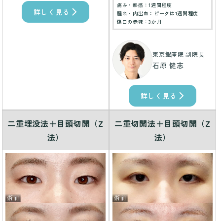
痛み・熱感：1週間程度
詳しく見る
腫れ・内出血：ピークは1週間程度
傷口の赤味：3か月
東京銀座院 副院長
石原 健志
詳しく見る
二重埋没法＋目頭切開（Z
二重切開法＋目頭切開（Z
法）
法）