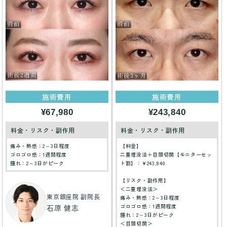
施術費用
施術費用
¥67,980
¥243,840
料金・リスク・副作用
料金・リスク・副作用
痛み・熱感：2～3日程度
【料金】
ゴロゴロ感：1週間程度
二重埋没法＋目頭切開【モニターセッ
腫れ：2～3日がピーク
ト割】：¥243,840
【リスク・副作用】
＜二重埋没法＞
東京銀座院 副院長
痛み・熱感：2～3日程度
ゴロゴロ感：1週間程度
石原 健志
腫れ：2～3日がピーク
＜目頭切開＞