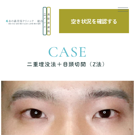
美
メ
容
空き状況を確認する
TOP
症例写真
二重埋没法＋目頭切開（Z法）
ン
皮
ズ
膚
科
CASE
二重埋没法＋目頭切開（Z法）