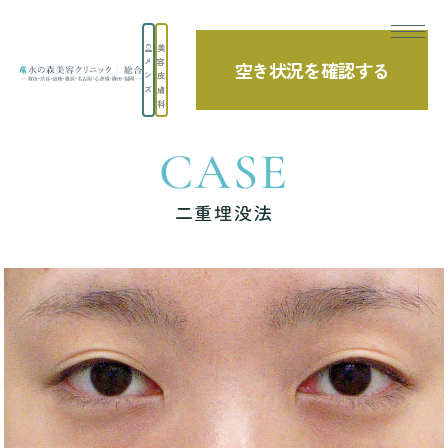
美
メ
容
空き状況を確認する
TOP
症例写真
二重埋没法
ン
皮
ズ
膚
科
CASE
二重埋没法