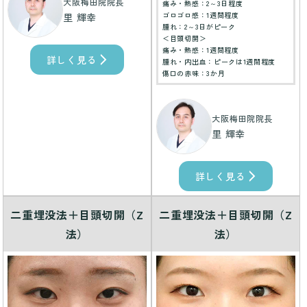
大阪梅田院院長
痛み・熱感：2～3日程度
ゴロゴロ感：1週間程度
里 輝幸
腫れ：2～3日がピーク
＜目頭切開＞
痛み・熱感：1週間程度
詳しく見る
腫れ・内出血：ピークは1週間程度
傷口の赤味：3か月
大阪梅田院院長
里 輝幸
詳しく見る
二重埋没法＋目頭切開（Z
二重埋没法＋目頭切開（Z
法）
法）