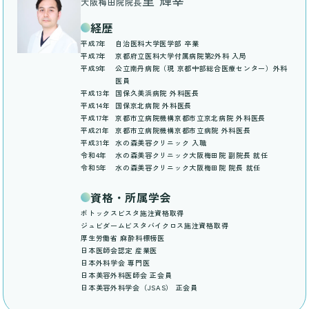
里 輝幸
大阪梅田院院長
経歴
平成7年
自治医科大学医学部 卒業
平成7年
京都府立医科大学付属病院第2外科 入局
平成9年
公立南丹病院（現 京都中部総合医療センター）外科
医員
平成13年
国保久美浜病院 外科医長
平成14年
国保京北病院 外科医長
平成17年
京都市立病院機構京都市立京北病院 外科医長
平成21年
京都市立病院機構京都市立病院 外科医長
平成31年
水の森美容クリニック 入職
令和4年
水の森美容クリニック大阪梅田院 副院長 就任
令和5年
水の森美容クリニック大阪梅田院 院長 就任
資格・所属学会
ボトックスビスタ施注資格取得
ジュビダームビスタバイクロス施注資格取得
厚生労働省 麻酔科標榜医
日本医師会認定 産業医
日本外科学会 専門医
日本美容外科医師会 正会員
日本美容外科学会（JSAS） 正会員