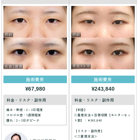
施術費用
施術費用
¥67,980
¥243,840
料金・リスク・副作用
料金・リスク・副作用
痛み・熱感：2～3日程度
【料金】
ゴロゴロ感：1週間程度
二重埋没法＋目頭切開【モニターセッ
腫れ：2～3日がピーク
ト割】：¥243,840
【リスク・副作用】
＜二重埋没法＞