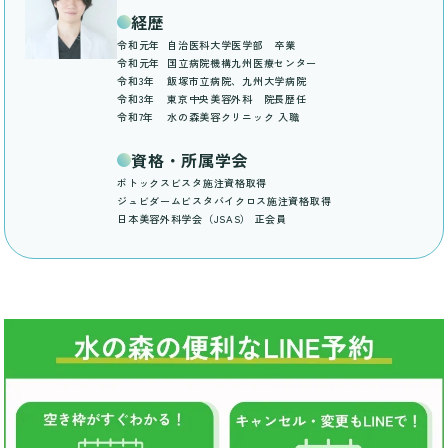
経歴
令和元年
自治医科大学医学部 卒業
令和元年
国立病院機構九州医療センター
令和3年
飯塚市立病院、九州大学病院
令和3年
東京中央美容外科 院長歴任
令和7年
水の森美容クリニック 入職
資格・所属学会
ボトックスビスタ施注資格取得
ジュビダームビスタバイクロス施注資格取得
日本美容外科学会（JSAS） 正会員