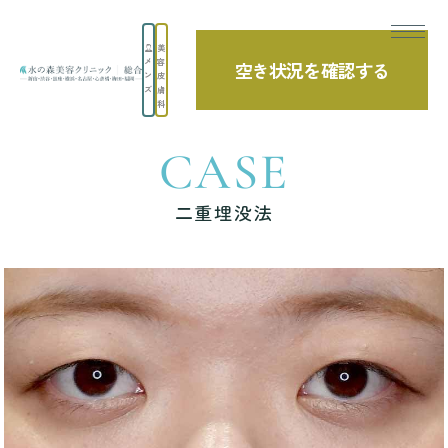
美
メ
容
空き状況を確認する
TOP
症例写真
二重埋没法
ン
皮
ズ
膚
科
CASE
二重埋没法